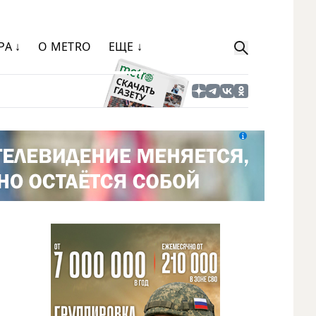
РА ↓
О METRO
ЕЩЕ ↓