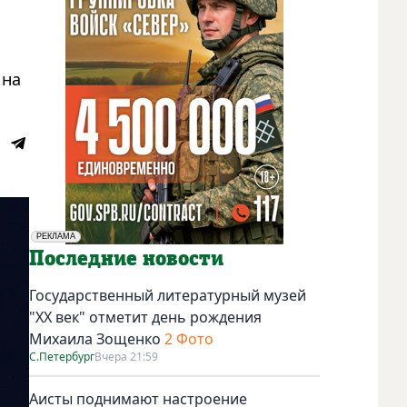
 на
РЕКЛАМА
Социальная реклама
Последние новости
Государственный литературный музей
"ХХ век" отметит день рождения
Михаила Зощенко
2 Фото
С.Петербург
Вчера 21:59
Аисты поднимают настроение