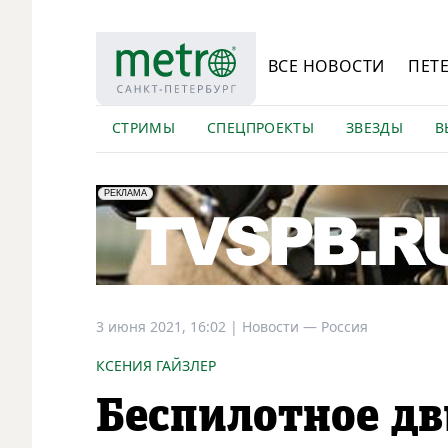
ВСЕ НОВОСТИ
ПЕТ
СТРИМЫ
СПЕЦПРОЕКТЫ
ЗВЕЗДЫ
В
erid: LdtCK5Efv
АО "ГАТР", ИНН: 7841320717
РЕКЛАМА
3 июня 2021, 16:02
|
Новости —
Россия
КСЕНИЯ ГАЙЗЛЕР
Беспилотное дв