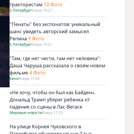
трактористам
10 Фото
С.Петербург
Вчера 19:27
"Пенаты" без экспонатов: уникальный
шанс увидеть авторский замысел
Репина
9 Фото
С.Петербург
Вчера 19:21
"Там, где нет чести, там нет человека":
Даша Чаруша рассказала о своём новом
фильме
4 Фото
Кино
Вчера 17:54
«Не хочу, чтобы он был как Байден».
Дональд Трамп уберег ребенка от
падения со сцены в Лас-Вегасе
Мировые новости
Вчера 17:23
На улице Корнея Чуковского в
Петербурге обновили свыше 7 тыс.