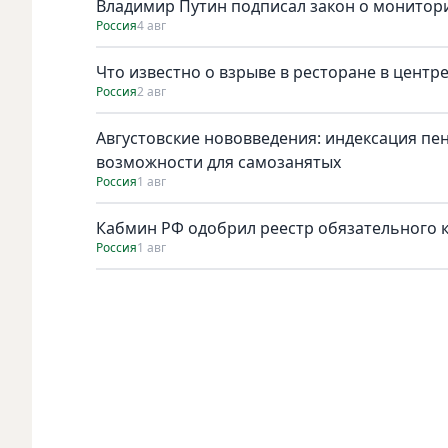
Владимир Путин подписал закон о монитори
Россия
4 авг
Что известно о взрыве в ресторане в центр
Россия
2 авг
Августовские нововведения: индексация пе
возможности для самозанятых
Россия
1 авг
Кабмин РФ одобрил реестр обязательного к 
Россия
1 авг