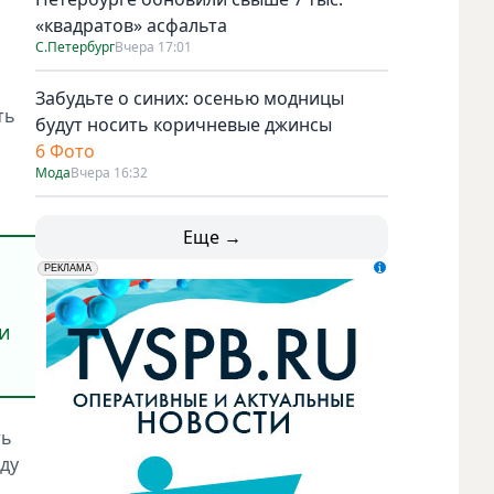
«квадратов» асфальта
С.Петербург
Вчера 17:01
Забудьте о синих: осенью модницы
ть
будут носить коричневые джинсы
6 Фото
Мода
Вчера 16:32
Еще →
erid: LdtCK5udn
АО "ГАТР", ИНН: 7841320717
РЕКЛАМА
и
ть
оду