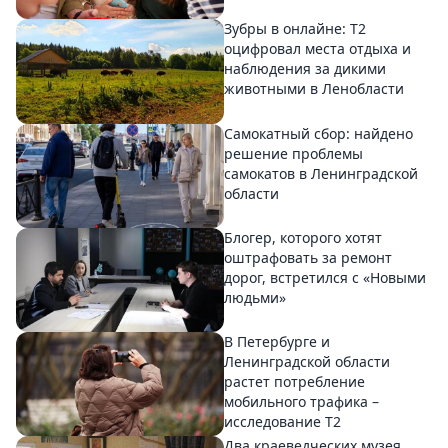
Зубры в онлайне: Т2
оцифровал места отдыха и
наблюдения за дикими
животными в Ленобласти
Самокатный сбор: найдено
решение проблемы
самокатов в Ленинградской
области
Блогер, которого хотят
оштрафовать за ремонт
дорог, встретился с «Новыми
людьми»
В Петербурге и
Ленинградской области
растет потребление
мобильного трафика –
исследование T2
Два краеведческих музея