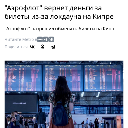
Петербург
"Аэрофлот" вернет деньги за
Россия
билеты из-за локдауна на Кипре
Мир
Здоровье
"Аэрофлот" разрешил обменять билеты на Кипр
Еда
Читайте Metro в
Туризм
Поделиться
Мода
Театр
Кино
Афиша
Книги
Выставки
Пресс-
релизы
О
Metro
Стримы