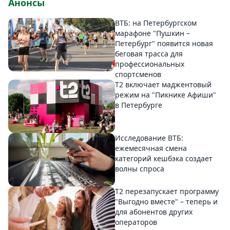
Анонсы
ВТБ: на Петербургском
марафоне "Пушкин –
Петербург" появится новая
беговая трасса для
профессиональных
спортсменов
Т2 включает маджентовый
режим на "Пикнике Афиши"
в Петербурге
Исследование ВТБ:
ежемесячная смена
категорий кешбэка создает
волны спроса
Т2 перезапускает программу
"Выгодно вместе" – теперь и
для абонентов других
операторов