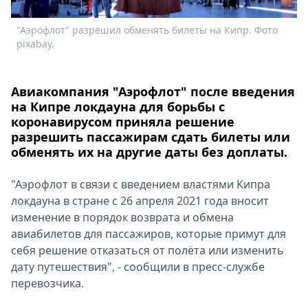
Спецпроекты
"Аэрофлот" разрешил обменять билеты на Кипр. Фото
Звезды
pixabay.
Выборы
2026
Скачай
Авиакомпания "Аэрофлот" после введения
Metro
на Кипре локдауна для борьбы с
коронавирусом приняла решение
разрешить пассажирам сдать билеты или
обменять их на другие даты без доплаты.
"Аэрофлот в связи с введением властями Кипра
локдауна в стране с 26 апреля 2021 года вносит
изменение в порядок возврата и обмена
авиабилетов для пассажиров, которые примут для
себя решение отказаться от полёта или изменить
дату путешествия", - сообщили в пресс-службе
перевозчика.