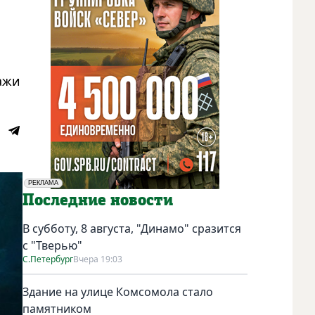
ажи
РЕКЛАМА
Социальная реклама
Последние новости
В субботу, 8 августа, "Динамо" сразится
с "Тверью"
С.Петербург
Вчера 19:03
Здание на улице Комсомола стало
памятником