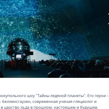
нокупольного шоу "Тайны ледяной планеты". Его герои –
. Беллинсгаузен, современная учёная-гляциолог и
й в царство льда в прошлом, настоящем и будущем.