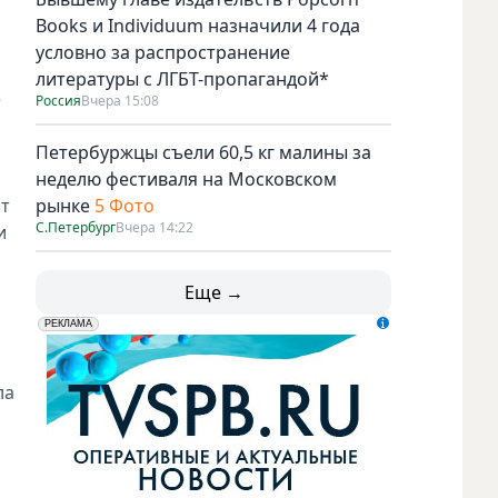
Books и Individuum назначили 4 года
условно за распространение
литературы с ЛГБТ-пропагандой*
е
Россия
Вчера 15:08
Петербуржцы съели 60,5 кг малины за
неделю фестиваля на Московском
от
рынке
5 Фото
С.Петербург
Вчера 14:22
и
Еще →
erid: LdtCK5udn
АО "ГАТР", ИНН: 7841320717
РЕКЛАМА
ла