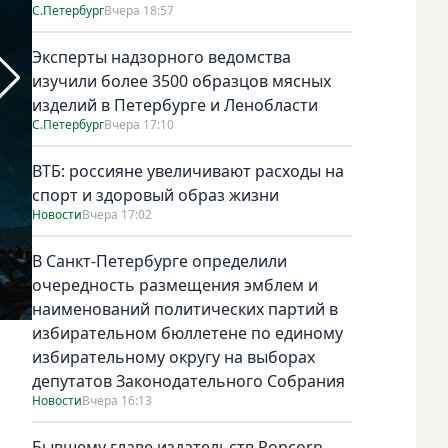
С.Петербург
Вчера 18:57
Эксперты надзорного ведомства
изучили более 3500 образцов мясных
изделий в Петербурге и Ленобласти
С.Петербург
Вчера 17:10
ВТБ: россияне увеличивают расходы на
спорт и здоровый образ жизни
Новости
Вчера 17:02
В Санкт-Петербурге определили
очередность размещения эмблем и
наименований политических партий в
избирательном бюллетене по единому
Фото Планетарий1
избирательному округу на выборах
депутатов Законодательного Собрания
Новости
Вчера 16:13
Бывшему главе издательств Popcorn