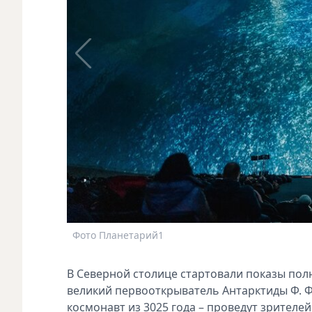
Фото Планетарий1
В Северной столице стартовали показы пол
великий первооткрыватель Антарктиды Ф. Ф
космонавт из 3025 года – проведут зрителе