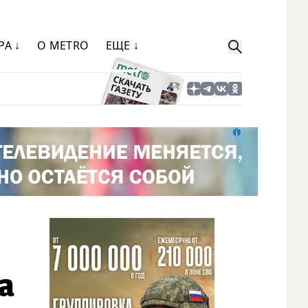
РА ↓
О METRO
ЕЩЕ ↓
а