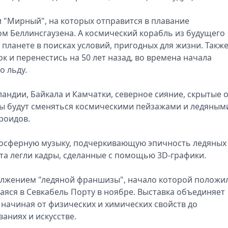
и "Мирный", на которых отправится в плавание
ом Беллинсгаузена. А космический корабль из будущего
 планете в поисках условий, пригодных для жизни. Такж
к и перенестись на 50 лет назад, во времена начала
о льду.
ндии, Байкала и Камчатки, северное сияние, скрытые 
ы будут сменяться космическими пейзажами и ледяным
роидов.
мосферную музыку, подчеркивающую эпичность ледяных
кта легли кадры, сделанные с помощью 3D-графики.
олжением "ледяной франшизы", начало которой положи
аяся в Севкабель Порту в ноябре. Выставка объединяет
 начиная от физических и химических свойств до
аниях и искусстве.