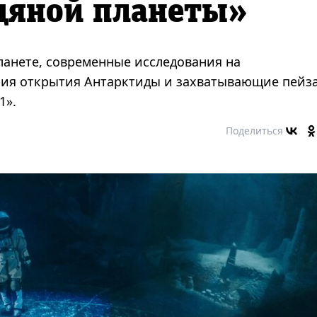
дяной планеты»
ланете, современные исследования на
ория открытия Антарктиды и захватывающие пейз
1».
Поделиться