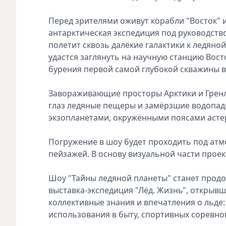
Перед зрителями оживут корабли "Восток" 
антарктическая экспедиция под руководств
полетит сквозь далёкие галактики к ледяной
удастся заглянуть на научную станцию Восто
бурения первой самой глубокой скважины в
Завораживающие просторы Арктики и Гренла
глаз ледяные пещеры и замёрзшие водопад
экзопланетами, окружёнными поясами асте
Погружение в шоу будет проходить под ат
пейзажей. В основу визуальной части прое
Шоу "Тайны ледяной планеты" станет прод
выставка-экспедиция "Лёд. Жизнь", открывш
коллективные знания и впечатления о льде:
использования в быту, спортивных соревнов