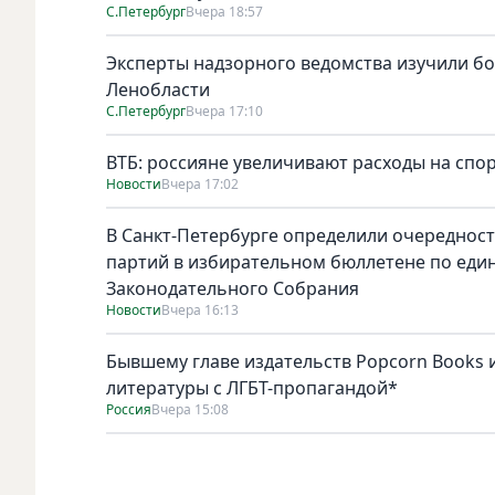
С.Петербург
Вчера 18:57
Эксперты надзорного ведомства изучили бо
Ленобласти
С.Петербург
Вчера 17:10
ВТБ: россияне увеличивают расходы на спо
Новости
Вчера 17:02
В Санкт-Петербурге определили очереднос
партий в избирательном бюллетене по един
Законодательного Собрания
Новости
Вчера 16:13
Бывшему главе издательств Popcorn Books и
литературы с ЛГБТ-пропагандой*
Россия
Вчера 15:08