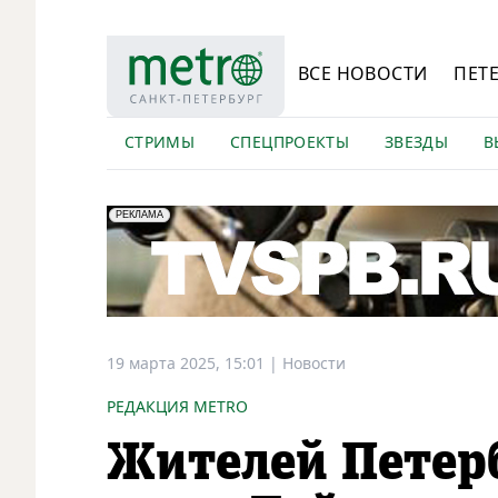
ВСЕ НОВОСТИ
ПЕТ
СТРИМЫ
СПЕЦПРОЕКТЫ
ЗВЕЗДЫ
В
erid: LdtCK5Efv
АО "ГАТР", ИНН: 7841320717
РЕКЛАМА
19 марта 2025, 15:01
|
Новости
РЕДАКЦИЯ METRO
Жителей Петер