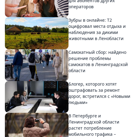
для абонентов других
операторов
Зубры в онлайне: Т2
оцифровал места отдыха и
наблюдения за дикими
животными в Ленобласти
Самокатный сбор: найдено
решение проблемы
самокатов в Ленинградской
области
Блогер, которого хотят
оштрафовать за ремонт
дорог, встретился с «Новыми
людьми»
В Петербурге и
Ленинградской области
растет потребление
мобильного трафика –