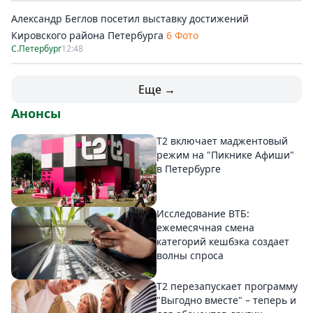
Александр Беглов посетил выставку достижений
Кировского района Петербурга
6 Фото
С.Петербург
12:48
Еще →
Анонсы
Т2 включает маджентовый
режим на "Пикнике Афиши"
в Петербурге
Исследование ВТБ:
ежемесячная смена
категорий кешбэка создает
волны спроса
Т2 перезапускает программу
"Выгодно вместе" – теперь и