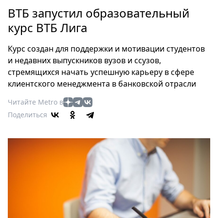
Петербург
ВТБ запустил образовательный
Россия
курс ВТБ Лига
Мир
Здоровье
Курс создан для поддержки и мотивации студентов
Еда
и недавних выпускников вузов и ссузов,
Туризм
стремящихся начать успешную карьеру в сфере
Мода
клиентского менеджмента в банковской отрасли
Театр
Читайте Metro в
Кино
Поделиться
Афиша
Книги
Выставки
Пресс-
релизы
О
Metro
Стримы