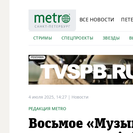
ВСЕ НОВОСТИ
ПЕТ
СТРИМЫ
СПЕЦПРОЕКТЫ
ЗВЕЗДЫ
В
erid: LdtCK5Efv
АО "ГАТР", ИНН: 7841320717
РЕКЛАМА
4 июля 2025, 14:27
|
Новости
РЕДАКЦИЯ METRO
Восьмое «Музы