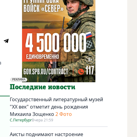
в
РЕКЛАМА
Социальная реклама
Последние новости
Государственный литературный музей
"ХХ век" отметит день рождения
Михаила Зощенко
2 Фото
С.Петербург
Вчера 21:59
,
Аисты поднимают настроение