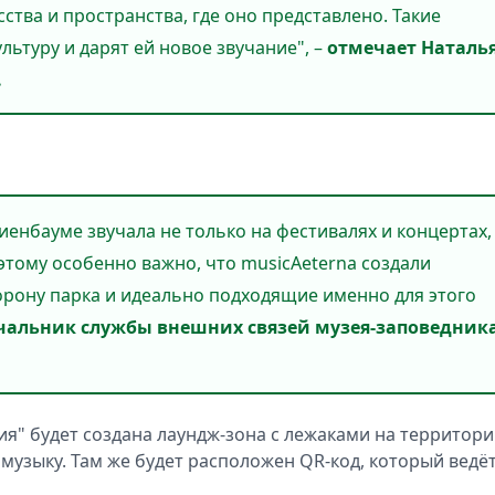
ства и пространства, где оно представлено. Такие
ьтуру и дарят ей новое звучание", –
отмечает Наталь
.
енбауме звучала не только на фестивалях и концертах,
этому особенно важно, что musicAeterna создали
рону парка и идеально подходящие именно для этого
ачальник службы внешних связей музея-заповедник
я" будет создана лаундж-зона с лежаками на территор
 музыку. Там же будет расположен QR-код, который ведёт