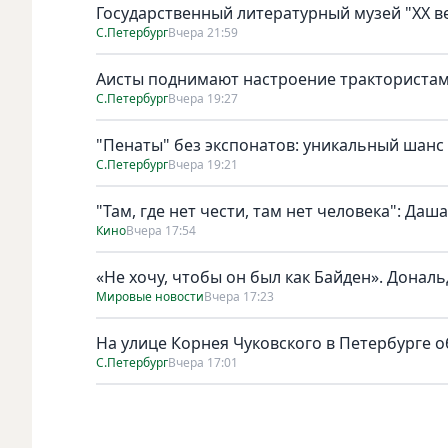
Государственный литературный музей "ХХ 
С.Петербург
Вчера 21:59
Аисты поднимают настроение тракториста
С.Петербург
Вчера 19:27
"Пенаты" без экспонатов: уникальный шанс
С.Петербург
Вчера 19:21
"Там, где нет чести, там нет человека": Да
Кино
Вчера 17:54
«Не хочу, чтобы он был как Байден». Дональ
Мировые новости
Вчера 17:23
На улице Корнея Чуковского в Петербурге о
С.Петербург
Вчера 17:01