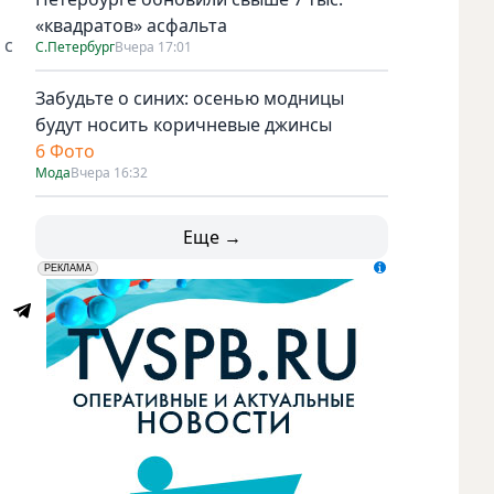
«квадратов» асфальта
 с
С.Петербург
Вчера 17:01
Забудьте о синих: осенью модницы
будут носить коричневые джинсы
6 Фото
Мода
Вчера 16:32
Еще →
erid: LdtCK5udn
АО "ГАТР", ИНН: 7841320717
РЕКЛАМА