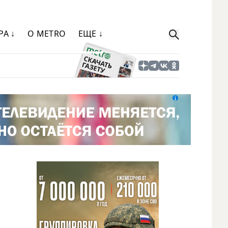
РА ↓
О METRO
ЕЩЕ ↓