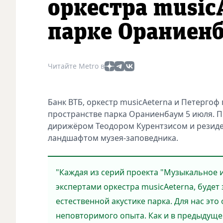
оркестра music
парке Ораниен
Читайте Metro в
Банк ВТБ, оркестр musicAeterna и Петерго
пространстве парка Ораниенбаум 5 июля. 
дирижёром Теодором Курентзисом и резиде
ландшафтом музея-заповедника.
"Каждая из серий проекта "Музыкальное 
экспертами оркестра musicAeterna, будет
естественной акустике парка. Для нас эт
неповторимого опыта. Как и в предыдущем