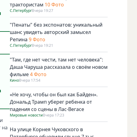
трактористам
10 Фото
С.Петербург
Вчера 19:27
я
"Пенаты" без экспонатов: уникальный
шанс увидеть авторский замысел
Репина
9 Фото
С.Петербург
Вчера 19:21
"Там, где нет чести, там нет человека":
Даша Чаруша рассказала о своём новом
фильме
4 Фото
Кино
Вчера 17:54
а
«Не хочу, чтобы он был как Байден».
Дональд Трамп уберег ребенка от
падения со сцены в Лас-Вегасе
Мировые новости
Вчера 17:23
ии
 на
На улице Корнея Чуковского в
Петербурге обновили свыше 7 тыс.