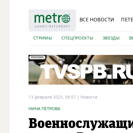
ВСЕ НОВОСТИ
ПЕТ
СТРИМЫ
СПЕЦПРОЕКТЫ
ЗВЕЗДЫ
В
erid: LdtCK5Efv
АО "ГАТР", ИНН: 7841320717
РЕКЛАМА
13 февраля 2025, 08:57
|
Новости
НИНА ПЕТРОВА
Военнослужащи