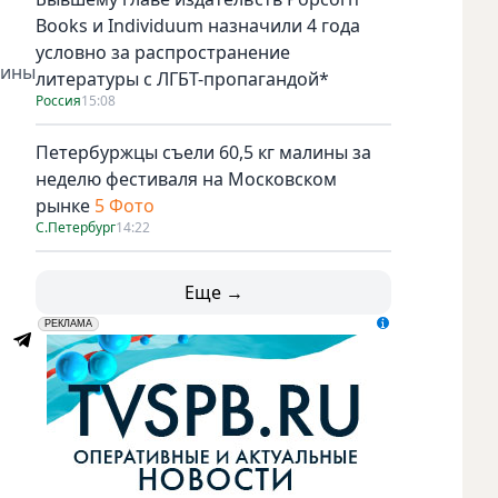
Books и Individuum назначили 4 года
условно за распространение
бины
литературы с ЛГБТ-пропагандой*
Россия
15:08
Петербуржцы съели 60,5 кг малины за
неделю фестиваля на Московском
рынке
5 Фото
С.Петербург
14:22
Еще →
erid: LdtCK5udn
АО "ГАТР", ИНН: 7841320717
РЕКЛАМА