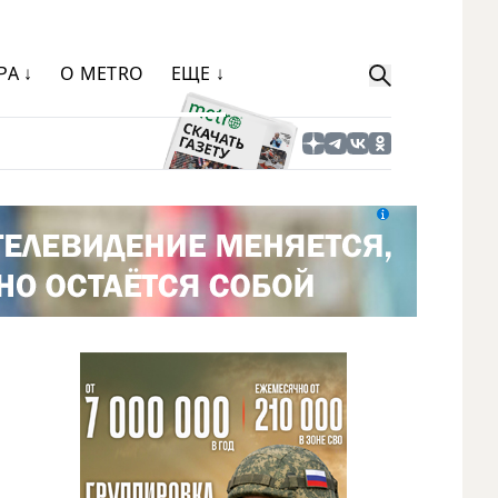
РА ↓
О METRO
ЕЩЕ ↓