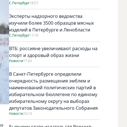
С.Петербург
18:57
Эксперты надзорного ведомства
изучили более 3500 образцов мясных
изделий в Петербурге и Ленобласти
С.Петербург
17:10
ВТБ: россияне увеличивают расходы на
спорт и здоровый образ жизни
Новости
17:02
В Санкт-Петербурге определили
очередность размещения эмблем и
наименований политических партий в
избирательном бюллетене по единому
избирательному округу на выборах
депутатов Законодательного Собрания
Новости
16:13
ие
Бывшему главе издательств Popcorn