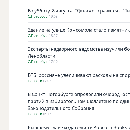
В субботу, 8 августа, "Динамо" сразится с "Т
С.Петербург
19:03
Здание на улице Комсомола стало памятни
С.Петербург
18:57
Эксперты надзорного ведомства изучили бо
Ленобласти
С.Петербург
17:10
ВТБ: россияне увеличивают расходы на спо
Новости
17:02
В Санкт-Петербурге определили очереднос
партий в избирательном бюллетене по един
Законодательного Собрания
Новости
16:13
Бывшему главе издательств Popcorn Books и