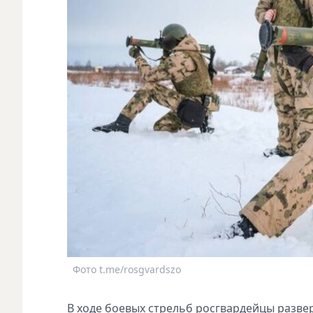
Фото t.me/rosgvardszo
В ходе боевых стрельб росгвардейцы разв