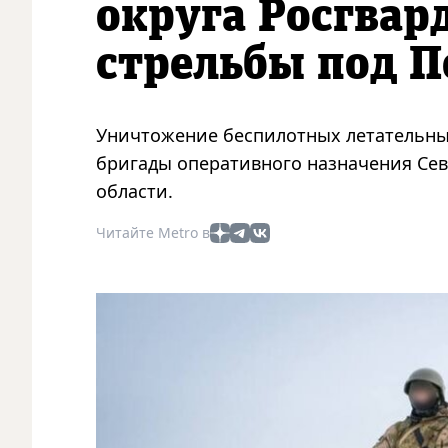
округа Росгвар
стрельбы под П
Уничтожение беспилотных летательны
бригады оперативного назначения Сев
области.
Читайте Metro в