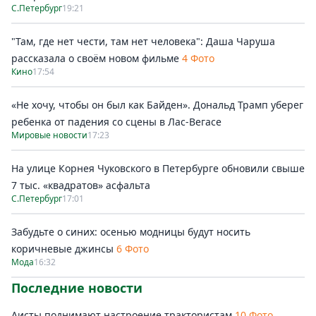
С.Петербург
19:21
"Там, где нет чести, там нет человека": Даша Чаруша
рассказала о своём новом фильме
4 Фото
Кино
17:54
«Не хочу, чтобы он был как Байден». Дональд Трамп уберег
ребенка от падения со сцены в Лас-Вегасе
Мировые новости
17:23
На улице Корнея Чуковского в Петербурге обновили свыше
7 тыс. «квадратов» асфальта
С.Петербург
17:01
Забудьте о синих: осенью модницы будут носить
коричневые джинсы
6 Фото
Мода
16:32
Последние новости
Аисты поднимают настроение трактористам
10 Фото