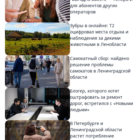
для абонентов других
операторов
Зубры в онлайне: Т2
оцифровал места отдыха и
наблюдения за дикими
животными в Ленобласти
Самокатный сбор: найдено
решение проблемы
самокатов в Ленинградской
области
Блогер, которого хотят
оштрафовать за ремонт
дорог, встретился с «Новыми
людьми»
В Петербурге и
Ленинградской области
растет потребление