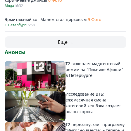
коричневые джинсы
6 Фото
Мода
16:32
Эрмитажный кот Манеж стал цирковым
9 Фото
С.Петербург
15:58
Еще →
Анонсы
Т2 включает маджентовый
режим на "Пикнике Афиши"
в Петербурге
Исследование ВТБ:
ежемесячная смена
категорий кешбэка создает
волны спроса
Т2 перезапускает программу
"Выгодно вместе" – теперь и