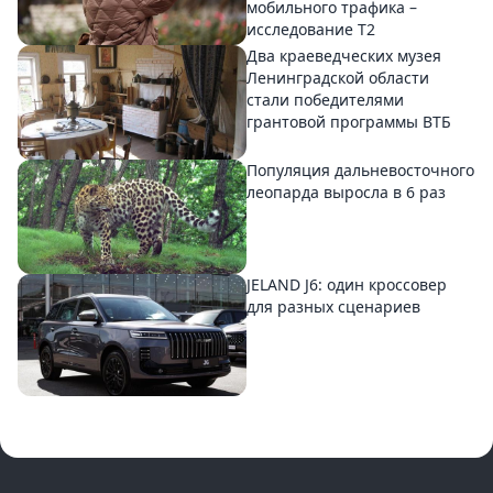
мобильного трафика –
исследование T2
Два краеведческих музея
Ленинградской области
стали победителями
грантовой программы ВТБ
Популяция дальневосточного
леопарда выросла в 6 раз
JELAND J6: один кроссовер
для разных сценариев