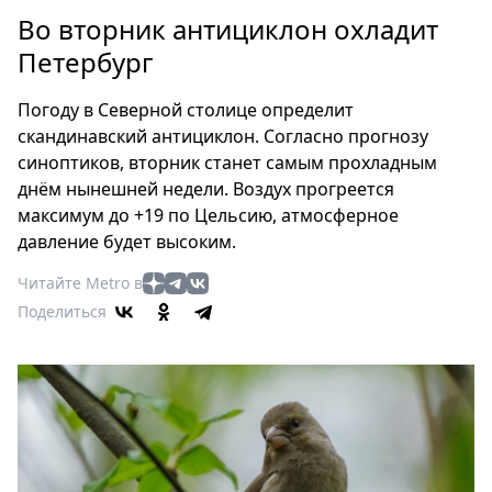
Петербург
Во вторник антициклон охладит
Россия
Петербург
Мир
Здоровье
Погоду в Северной столице определит
Еда
скандинавский антициклон. Согласно прогнозу
Туризм
синоптиков, вторник станет самым прохладным
Мода
днём нынешней недели. Воздух прогреется
Театр
максимум до +19 по Цельсию, атмосферное
давление будет высоким.
Кино
Афиша
Читайте Metro в
Книги
Поделиться
Выставки
Пресс-
релизы
О
Metro
Стримы