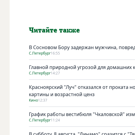
Читайте также
В Сосновом Бору задержан мужчина, повре
С.Петербург
16:55
Главной природной угрозой для домашних к
С.Петербург
14:27
Красноярский "Луч" отказался от проката н
картины и возрастной ценз
Кино
12:37
График работы вестибюля "Чкаловской" изме
С.Петербург
11:24
В субботу, 8 августа, "Динамо" сразится с "Т