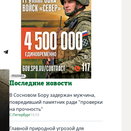
РЕКЛАМА
Социальная реклама
Последние новости
В Сосновом Бору задержан мужчина,
повредивший памятник ради "проверки
на прочность"
С.Петербург
16:55
Главной природной угрозой для