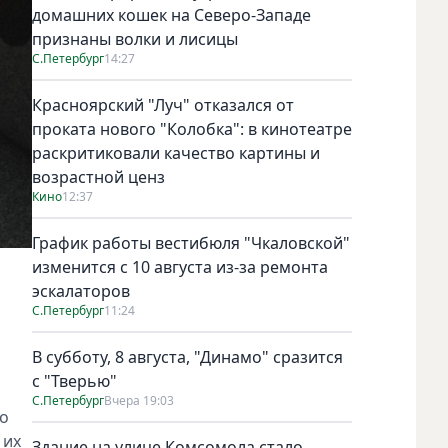
домашних кошек на Северо-Западе
признаны волки и лисицы
С.Петербург
14:27
Красноярский "Луч" отказался от
проката нового "Колобка": в кинотеатре
раскритиковали качество картины и
возрастной ценз
Кино
12:37
График работы вестибюля "Чкаловской"
изменится с 10 августа из-за ремонта
эскалаторов
С.Петербург
11:24
В субботу, 8 августа, "Динамо" сразится
с "Тверью"
С.Петербург
Вчера 19:03
го
 их
Здание на улице Комсомола стало