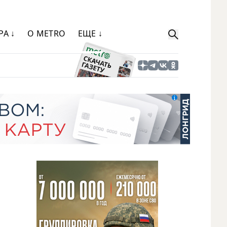
РА ↓
О METRO
ЕЩЕ ↓