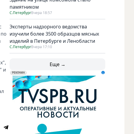
памятником
С.Петербург
Вчера 18:57
с
Эксперты надзорного ведомства
 по
изучили более 3500 образцов мясных
в
изделий в Петербурге и Ленобласти
С.Петербург
Вчера 17:10
х",
Еще →
" и
erid: LdtCK5udn
АО "ГАТР", ИНН: 7841320717
РЕКЛАМА
ал