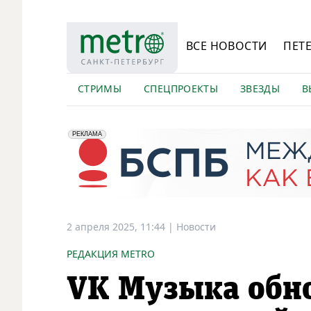
ВСЕ НОВОСТИ
ПЕТ
СТРИМЫ
СПЕЦПРОЕКТЫ
ЗВЕЗДЫ
В
erid: 2VfnxyFybV5
ПАО "Банк "Санкт-Петербург", ИНН: 7831000027
РЕКЛАМА
2 апреля 2025, 11:44
|
Новости
РЕДАКЦИЯ METRO
VK Музыка обн