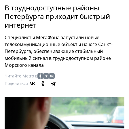
Петербург
В труднодоступные районы
Россия
Петербурга приходит быстрый
Мир
интернет
Здоровье
Еда
Специалисты МегаФона запустили новые
Туризм
телекоммуникационные объекты на юге Санкт-
Мода
Петербурга, обеспечивающие стабильный
Театр
мобильный сигнал в труднодоступном районе
Кино
Морского канала
Афиша
Читайте Metro в
Книги
Поделиться
Выставки
Пресс-
релизы
О
Metro
Стримы