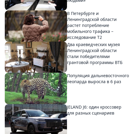
людьми»
В Петербурге и
Ленинградской области
растет потребление
мобильного трафика –
исследование T2
Два краеведческих музея
Ленинградской области
стали победителями
грантовой программы ВТБ
Популяция дальневосточного
леопарда выросла в 6 раз
JELAND J6: один кроссовер
для разных сценариев