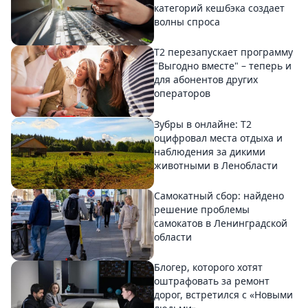
категорий кешбэка создает
волны спроса
Т2 перезапускает программу
"Выгодно вместе" – теперь и
для абонентов других
операторов
Зубры в онлайне: Т2
оцифровал места отдыха и
наблюдения за дикими
животными в Ленобласти
Самокатный сбор: найдено
решение проблемы
самокатов в Ленинградской
области
Блогер, которого хотят
оштрафовать за ремонт
дорог, встретился с «Новыми