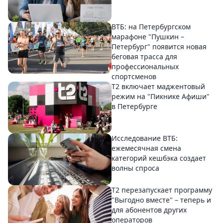
ВТБ: на Петербургском
марафоне "Пушкин –
Петербург" появится новая
беговая трасса для
профессиональных
спортсменов
Т2 включает маджентовый
режим на "Пикнике Афиши"
в Петербурге
Исследование ВТБ:
ежемесячная смена
категорий кешбэка создает
волны спроса
Т2 перезапускает программу
"Выгодно вместе" – теперь и
для абонентов других
операторов