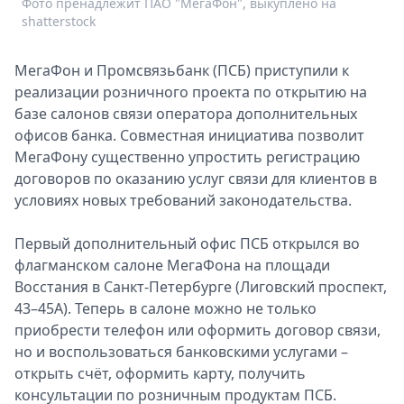
Фото пренадлежит ПАО "МегаФон", выкуплено на
Спецпроекты
shatterstock
Звезды
Выборы
МегаФон и Промсвязьбанк (ПСБ) приступили к
2026
реализации розничного проекта по открытию на
Скачай
базе салонов связи оператора дополнительных
Metro
офисов банка. Совместная инициатива позволит
МегаФону существенно упростить регистрацию
договоров по оказанию услуг связи для клиентов в
условиях новых требований законодательства.
Первый дополнительный офис ПСБ открылся во
флагманском салоне МегаФона на площади
Восстания в Санкт-Петербурге (Лиговский проспект,
43–45А). Теперь в салоне можно не только
приобрести телефон или оформить договор связи,
но и воспользоваться банковскими услугами –
открыть счёт, оформить карту, получить
консультации по розничным продуктам ПСБ.