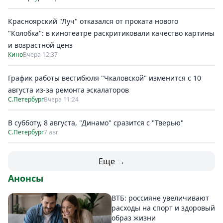
Красноярский "Луч" отказался от проката нового
"Колобка": в кинотеатре раскритиковали качество картины
и возрастной ценз
Кино
Вчера 12:37
График работы вестибюля "Чкаловской" изменится с 10
августа из-за ремонта эскалаторов
С.Петербург
Вчера 11:24
В субботу, 8 августа, "Динамо" сразится с "Тверью"
С.Петербург
7 авг
Еще →
Анонсы
ВТБ: россияне увеличивают
расходы на спорт и здоровый
образ жизни