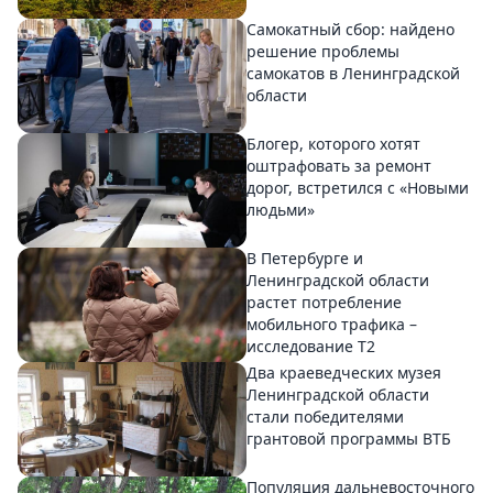
Самокатный сбор: найдено
решение проблемы
самокатов в Ленинградской
области
Блогер, которого хотят
оштрафовать за ремонт
дорог, встретился с «Новыми
людьми»
В Петербурге и
Ленинградской области
растет потребление
мобильного трафика –
исследование T2
Два краеведческих музея
Ленинградской области
стали победителями
грантовой программы ВТБ
Популяция дальневосточного