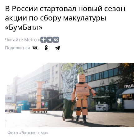
Петербург
В России стартовал новый сезон
Россия
акции по сбору макулатуры
Мир
«БумБатл»
Здоровье
Еда
Читайте Metro в
Туризм
Поделиться
Мода
Театр
Кино
Афиша
Книги
Выставки
Пресс-
релизы
О
Metro
Фото «Экосистема»
Стримы