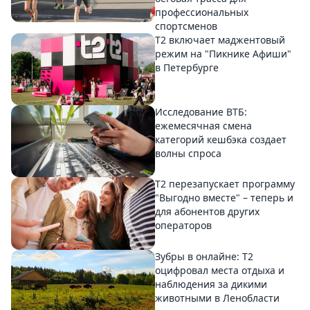
профессиональных
спортсменов
Т2 включает маджентовый
режим на "Пикнике Афиши"
в Петербурге
Исследование ВТБ:
ежемесячная смена
категорий кешбэка создает
волны спроса
Т2 перезапускает программу
"Выгодно вместе" – теперь и
для абонентов других
операторов
Зубры в онлайне: Т2
оцифровал места отдыха и
наблюдения за дикими
животными в Ленобласти