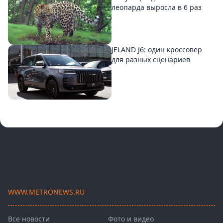
леопарда выросла в 6 раз
JELAND J6: один кроссовер
для разных сценариев
WWW.METRONEWS.RU
Все новости
Фото и видео