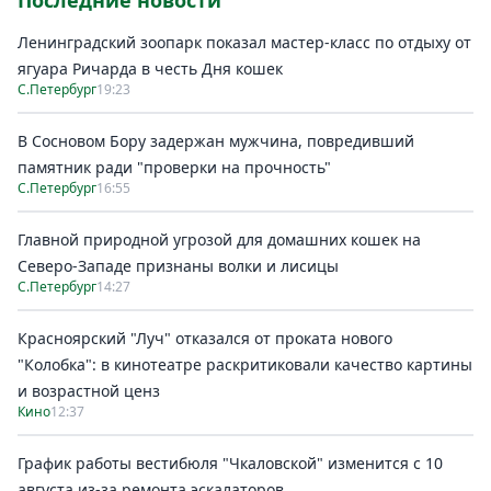
Последние новости
Ленинградский зоопарк показал мастер-класс по отдыху от
ягуара Ричарда в честь Дня кошек
С.Петербург
19:23
В Сосновом Бору задержан мужчина, повредивший
памятник ради "проверки на прочность"
С.Петербург
16:55
Главной природной угрозой для домашних кошек на
Северо-Западе признаны волки и лисицы
С.Петербург
14:27
Красноярский "Луч" отказался от проката нового
"Колобка": в кинотеатре раскритиковали качество картины
и возрастной ценз
Кино
12:37
График работы вестибюля "Чкаловской" изменится с 10
августа из-за ремонта эскалаторов