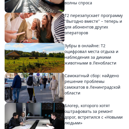
волны спроса
Т2 перезапускает программу
"Выгодно вместе" – теперь и
для абонентов других
операторов
Зубры в онлайне: Т2
оцифровал места отдыха и
наблюдения за дикими
животными в Ленобласти
Самокатный сбор: найдено
решение проблемы
самокатов в Ленинградской
области
Блогер, которого хотят
оштрафовать за ремонт
дорог, встретился с «Новыми
людьми»