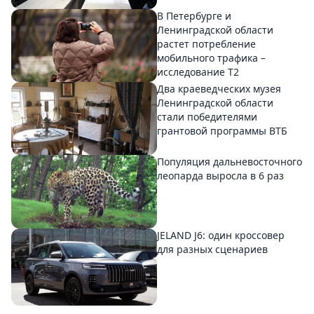
В Петербурге и
Ленинградской области
растет потребление
мобильного трафика –
исследование T2
Два краеведческих музея
Ленинградской области
стали победителями
грантовой программы ВТБ
Популяция дальневосточного
леопарда выросла в 6 раз
JELAND J6: один кроссовер
для разных сценариев