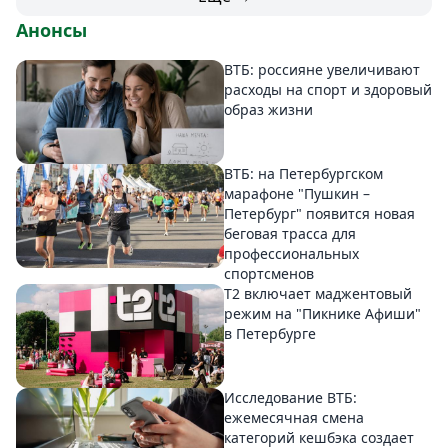
Анонсы
ВТБ: россияне увеличивают
расходы на спорт и здоровый
образ жизни
ВТБ: на Петербургском
марафоне "Пушкин –
Петербург" появится новая
беговая трасса для
профессиональных
спортсменов
Т2 включает маджентовый
режим на "Пикнике Афиши"
в Петербурге
Исследование ВТБ:
ежемесячная смена
категорий кешбэка создает