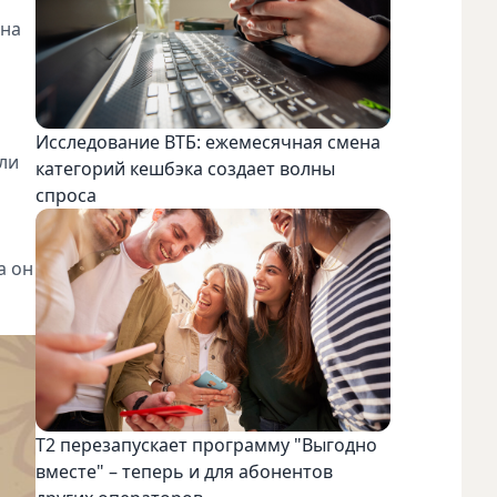
 на
Исследование ВТБ: ежемесячная смена
ли
категорий кешбэка создает волны
спроса
а он
Т2 перезапускает программу "Выгодно
вместе" – теперь и для абонентов