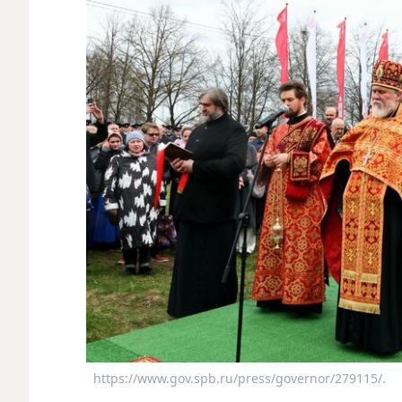
https://www.gov.spb.ru/press/governor/279115/.