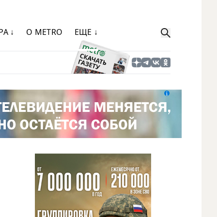
РА ↓
О METRO
ЕЩЕ ↓