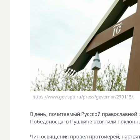
https://www.gov.spb.ru/press/governor/279115/.
В день, почитаемый Русской православной 
Победоносца, в Пушкине освятили поклонный
Чин освящения провел протоиерей, настоят