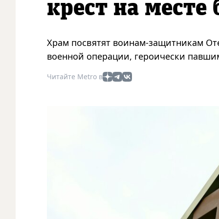
крест на месте
Храм посвятят воинам-защитникам Оте
военной операции, героически павшим
Читайте Metro в