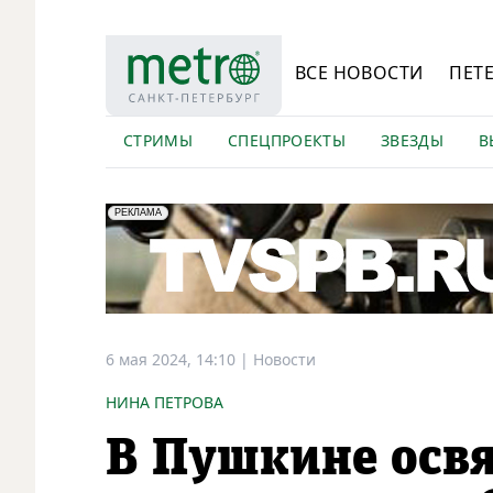
ВСЕ НОВОСТИ
ПЕТ
СТРИМЫ
СПЕЦПРОЕКТЫ
ЗВЕЗДЫ
В
erid: LdtCK5Efv
АО "ГАТР", ИНН: 7841320717
РЕКЛАМА
6 мая 2024, 14:10
|
Новости
НИНА ПЕТРОВА
В Пушкине осв