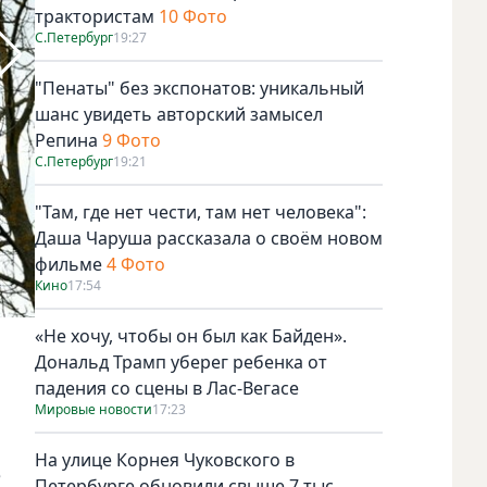
трактористам
10 Фото
С.Петербург
19:27
"Пенаты" без экспонатов: уникальный
шанс увидеть авторский замысел
Репина
9 Фото
С.Петербург
19:21
"Там, где нет чести, там нет человека":
Даша Чаруша рассказала о своём новом
фильме
4 Фото
Кино
17:54
«Не хочу, чтобы он был как Байден».
https://www.gov.spb.ru/press/governor/279115/.
Дональд Трамп уберег ребенка от
падения со сцены в Лас-Вегасе
Мировые новости
17:23
На улице Корнея Чуковского в
е
Петербурге обновили свыше 7 тыс.