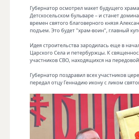
Губернатор осмотрел макет будущего храма,
Детскосельском бульваре – и станет доминан
времен святого благоверного князя Алекса
подъем. Это будет "храм-воин", главный ку
Идея строительства зародилась еще в нача
Царского Села и петербуржцы. К священно
участников СВО, находящихся на передовой
Губернатор поздравил всех участников цер
передал отцу Геннадию икону с ликом свят