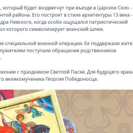
 который будет воздвигнут при въезде в Царское Село -
той района. Его построят в стиле архитектуры 13 века -
ндра Невского, когда особо ощущался патриотический
пол которого символизирует воинский шлем.
ле специальной военной операции. Ее поддержали жите
служителям поступали обращения родственников
.
емонии с праздником Светлой Пасхи. Для будущего храм
ого великомученика Георгия Победоносца.