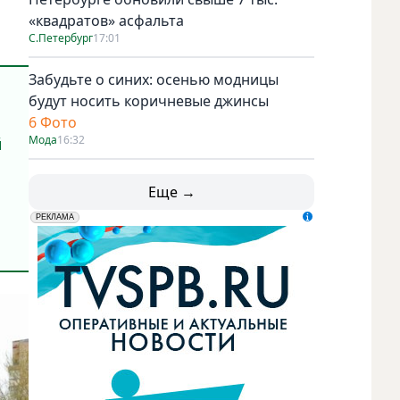
«квадратов» асфальта
С.Петербург
17:01
Забудьте о синих: осенью модницы
будут носить коричневые джинсы
6 Фото
Мода
16:32
й
Еще →
erid: LdtCK5udn
АО "ГАТР", ИНН: 7841320717
РЕКЛАМА