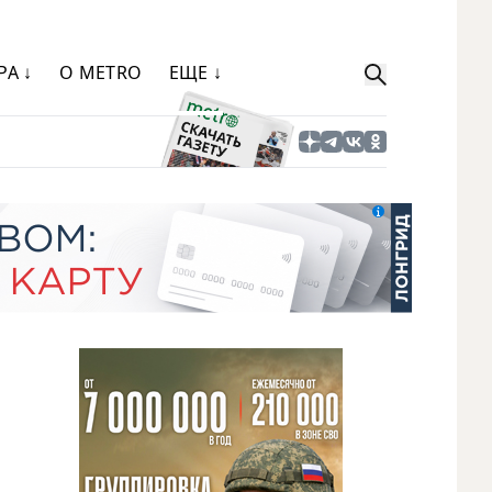
РА ↓
О METRO
ЕЩЕ ↓