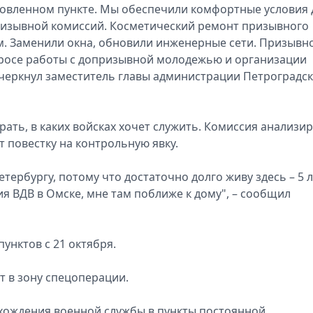
овленном пункте. Мы обеспечили комфортные условия 
ризывной комиссий. Косметический ремонт призывного
 м. Заменили окна, обновили инженерные сети. Призывн
просе работы с допризывной молодежью и организации
дчеркнул заместитель главы администрации Петроградс
ть, в каких войсках хочет служить. Комиссия анализир
 повестку на контрольную явку.
тербургу, потому что достаточно долго живу здесь – 5 л
зия ВДВ в Омске, мне там поближе к дому", – сообщил
унктов с 21 октября.
т в зону спецоперации.
охождения военной службы в пункты постоянной