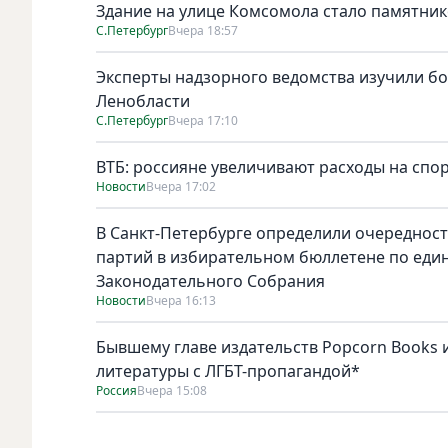
Здание на улице Комсомола стало памятни
С.Петербург
Вчера 18:57
Эксперты надзорного ведомства изучили бо
Ленобласти
С.Петербург
Вчера 17:10
ВТБ: россияне увеличивают расходы на спо
Новости
Вчера 17:02
В Санкт-Петербурге определили очереднос
партий в избирательном бюллетене по един
Законодательного Собрания
Новости
Вчера 16:13
Бывшему главе издательств Popcorn Books и
литературы с ЛГБТ-пропагандой*
Россия
Вчера 15:08