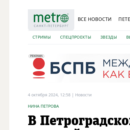
ВСЕ НОВОСТИ
ПЕТ
СТРИМЫ
СПЕЦПРОЕКТЫ
ЗВЕЗДЫ
В
erid: 2VfnxyFybV5
ПАО "Банк "Санкт-Петербург", ИНН: 7831000027
РЕКЛАМА
4 октября 2024, 12:58
|
Новости
НИНА ПЕТРОВА
В Петроградско