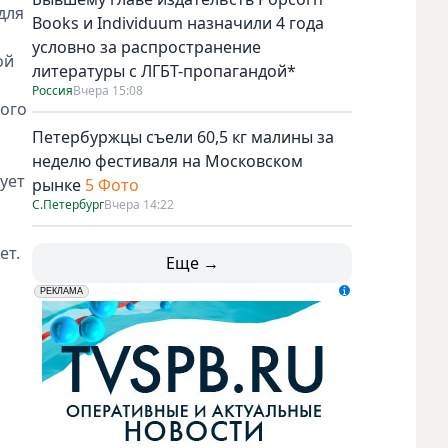
для
Books и Individuum назначили 4 года
условно за распространение
ой
литературы с ЛГБТ-пропагандой*
Россия
Вчера 15:08
кого
Петербуржцы съели 60,5 кг малины за
неделю фестиваля на Московском
ует
рынке
5 Фото
С.Петербург
Вчера 14:22
ет.
Еще →
erid: LdtCK5udn
АО "ГАТР", ИНН: 7841320717
РЕКЛАМА