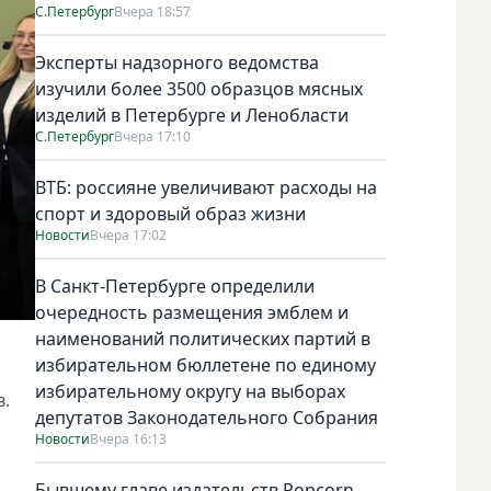
С.Петербург
Вчера 18:57
Эксперты надзорного ведомства
изучили более 3500 образцов мясных
изделий в Петербурге и Ленобласти
С.Петербург
Вчера 17:10
ВТБ: россияне увеличивают расходы на
спорт и здоровый образ жизни
Новости
Вчера 17:02
В Санкт-Петербурге определили
очередность размещения эмблем и
наименований политических партий в
избирательном бюллетене по единому
избирательному округу на выборах
в.
депутатов Законодательного Собрания
Новости
Вчера 16:13
Бывшему главе издательств Popcorn