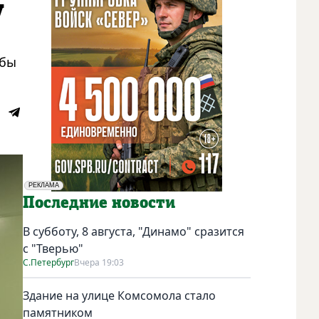
у
жбы
РЕКЛАМА
Социальная реклама
Последние новости
В субботу, 8 августа, "Динамо" сразится
с "Тверью"
С.Петербург
Вчера 19:03
Здание на улице Комсомола стало
памятником