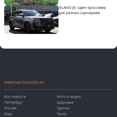
JELAND J6: один кроссовер
для разных сценариев
WWW.METRONEWS.RU
Все новости
Фото и видео
Петербург
Здоровье
Россия
Туризм
Мир
Театр