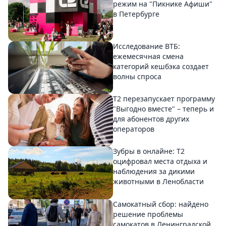
режим на "Пикнике Афиши"
в Петербурге
Исследование ВТБ:
ежемесячная смена
категорий кешбэка создает
волны спроса
Т2 перезапускает программу
"Выгодно вместе" – теперь и
для абонентов других
операторов
Зубры в онлайне: Т2
оцифровал места отдыха и
наблюдения за дикими
животными в Ленобласти
Самокатный сбор: найдено
решение проблемы
самокатов в Ленинградской