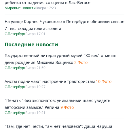
ребенка от падения со сцены в Лас-Вегасе
Мировые новости
Вчера 17:23
На улице Корнея Чуковского в Петербурге обновили свыше
7 тыс. «квадратов» асфальта
С.Петербург
Вчера 17:01
Последние новости
Государственный литературный музей "ХХ век" отметит
день рождения Михаила Зощенко
2 Фото
С.Петербург
Вчера 21:59
Аисты поднимают настроение трактористам
10 Фото
С.Петербург
Вчера 19:27
"Пенаты" без экспонатов: уникальный шанс увидеть
авторский замысел Репина
9 Фото
С.Петербург
Вчера 19:21
"Там, где нет чести, там нет человека": Даша Чаруша