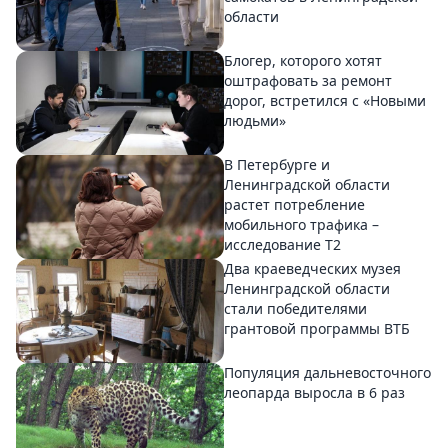
области
Блогер, которого хотят
оштрафовать за ремонт
дорог, встретился с «Новыми
людьми»
В Петербурге и
Ленинградской области
растет потребление
мобильного трафика –
исследование T2
Два краеведческих музея
Ленинградской области
стали победителями
грантовой программы ВТБ
Популяция дальневосточного
леопарда выросла в 6 раз