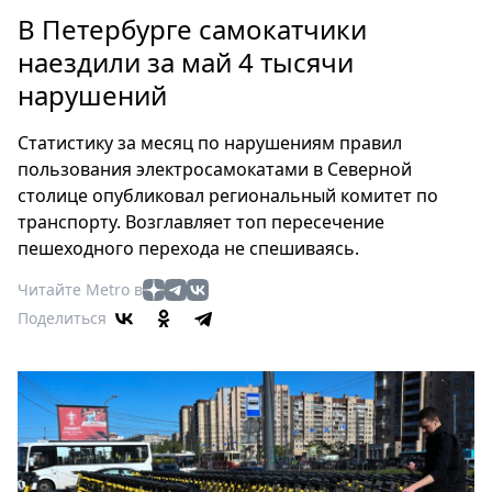
Петербург
В Петербурге самокатчики
Россия
наездили за май 4 тысячи
Мир
нарушений
Здоровье
Еда
Статистику за месяц по нарушениям правил
Туризм
пользования электросамокатами в Северной
Мода
столице опубликовал региональный комитет по
Театр
транспорту. Возглавляет топ пересечение
Кино
пешеходного перехода не спешиваясь.
Афиша
Читайте Metro в
Книги
Поделиться
Выставки
Пресс-
релизы
О
Metro
Стримы