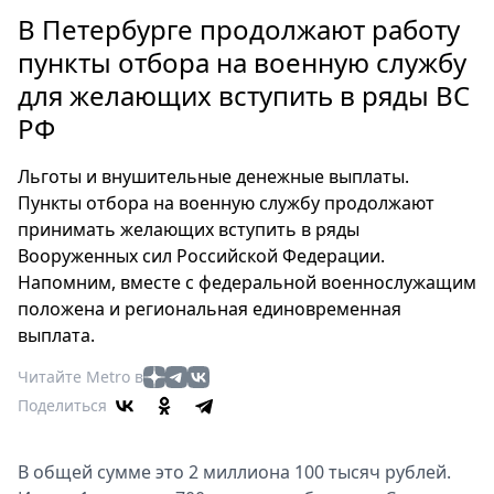
Петербург
В Петербурге продолжают работу
Россия
пункты отбора на военную службу
Мир
для желающих вступить в ряды ВС
Здоровье
РФ
Еда
Туризм
Льготы и внушительные денежные выплаты.
Мода
Пункты отбора на военную службу продолжают
Театр
принимать желающих вступить в ряды
Кино
Вооруженных сил Российской Федерации.
Афиша
Напомним, вместе с федеральной военнослужащим
Книги
положена и региональная единовременная
выплата.
Выставки
Пресс-
Читайте Metro в
релизы
Поделиться
О
Metro
В общей сумме это 2 миллиона 100 тысяч рублей.
Стримы