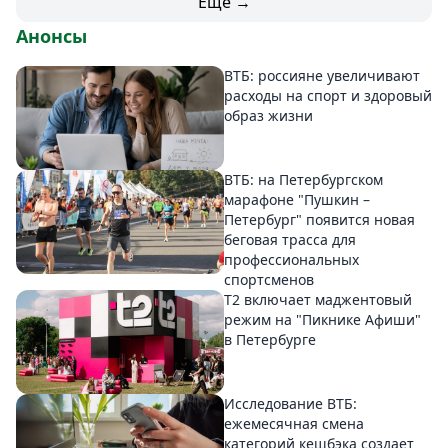
Еще →
Анонсы
ВТБ: россияне увеличивают
расходы на спорт и здоровый
образ жизни
ВТБ: на Петербургском
марафоне "Пушкин –
Петербург" появится новая
беговая трасса для
профессиональных
спортсменов
Т2 включает маджентовый
режим на "Пикнике Афиши"
в Петербурге
Исследование ВТБ:
ежемесячная смена
категорий кешбэка создает