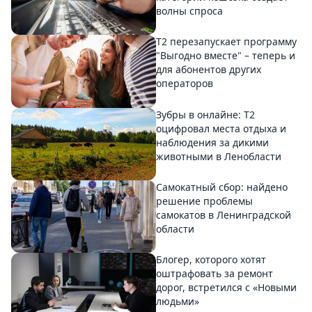
волны спроса
Т2 перезапускает программу
"Выгодно вместе" – теперь и
для абонентов других
операторов
Зубры в онлайне: Т2
оцифровал места отдыха и
наблюдения за дикими
животными в Ленобласти
Самокатный сбор: найдено
решение проблемы
самокатов в Ленинградской
области
Блогер, которого хотят
оштрафовать за ремонт
дорог, встретился с «Новыми
людьми»