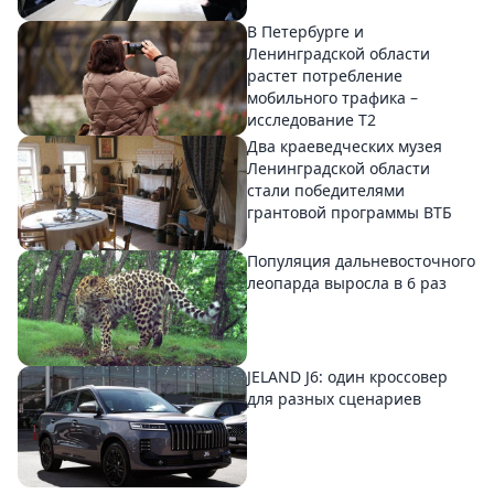
В Петербурге и
Ленинградской области
растет потребление
мобильного трафика –
исследование T2
Два краеведческих музея
Ленинградской области
стали победителями
грантовой программы ВТБ
Популяция дальневосточного
леопарда выросла в 6 раз
JELAND J6: один кроссовер
для разных сценариев