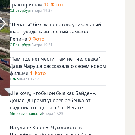
трактористам
10 Фото
С.Петербург
Вчера 19:27
"Пенаты" без экспонатов: уникальный
шанс увидеть авторский замысел
Репина
9 Фото
С.Петербург
Вчера 19:21
"Там, где нет чести, там нет человека":
Даша Чаруша рассказала о своём новом
фильме
4 Фото
Кино
Вчера 17:54
«Не хочу, чтобы он был как Байден».
Дональд Трамп уберег ребенка от
Комитет по строительству Петербурга.
падения со сцены в Лас-Вегасе
Мировые новости
Вчера 17:23
ь
На улице Корнея Чуковского в
Петербурге обновили свыше 7 тыс.