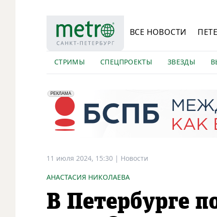
ВСЕ НОВОСТИ
ПЕТ
СТРИМЫ
СПЕЦПРОЕКТЫ
ЗВЕЗДЫ
В
erid: 2VfnxyFybV5
ПАО "Банк "Санкт-Петербург", ИНН: 7831000027
РЕКЛАМА
11 июля 2024, 15:30
|
Новости
АНАСТАСИЯ НИКОЛАЕВА
В Петербурге п