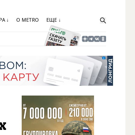
РА ↓
О METRO
ЕЩЕ ↓
х