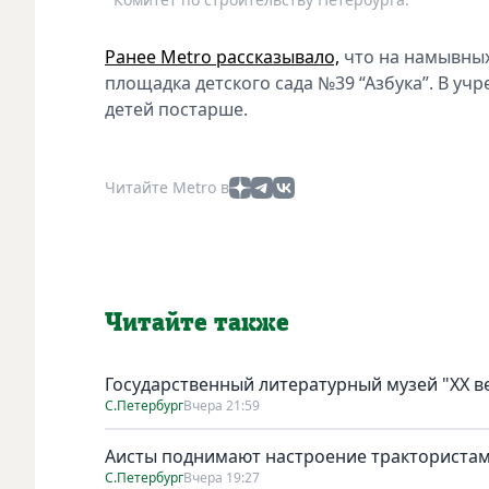
Ранее Metro рассказывало,
что на намывных
площадка детского сада №39 “Азбука”. В уч
детей постарше.
Читайте Metro в
Читайте также
Государственный литературный музей "ХХ 
С.Петербург
Вчера 21:59
Аисты поднимают настроение тракториста
С.Петербург
Вчера 19:27