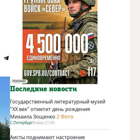
РЕКЛАМА
Социальная реклама
Последние новости
Государственный литературный музей
"ХХ век" отметит день рождения
Михаила Зощенко
2 Фото
С.Петербург
Вчера 21:59
Аисты поднимают настроение