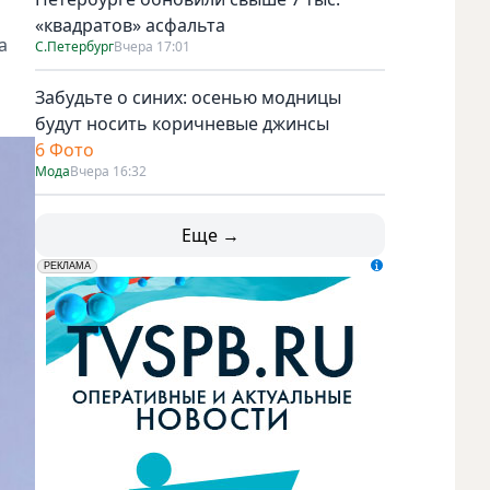
«квадратов» асфальта
а
С.Петербург
Вчера 17:01
Забудьте о синих: осенью модницы
будут носить коричневые джинсы
6 Фото
Мода
Вчера 16:32
Еще →
erid: LdtCK5udn
АО "ГАТР", ИНН: 7841320717
РЕКЛАМА