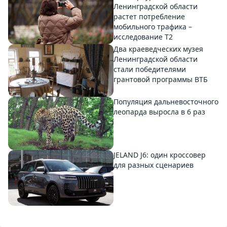
Ленинградской области
растет потребление
мобильного трафика –
исследование T2
Два краеведческих музея
Ленинградской области
стали победителями
грантовой программы ВТБ
Популяция дальневосточного
леопарда выросла в 6 раз
JELAND J6: один кроссовер
для разных сценариев