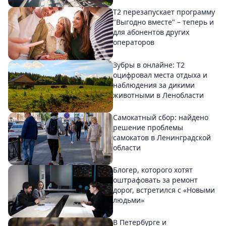
Т2 перезапускает программу
"Выгодно вместе" – теперь и
для абонентов других
операторов
Зубры в онлайне: Т2
оцифровал места отдыха и
наблюдения за дикими
животными в Ленобласти
Самокатный сбор: найдено
решение проблемы
самокатов в Ленинградской
области
Блогер, которого хотят
оштрафовать за ремонт
дорог, встретился с «Новыми
людьми»
В Петербурге и