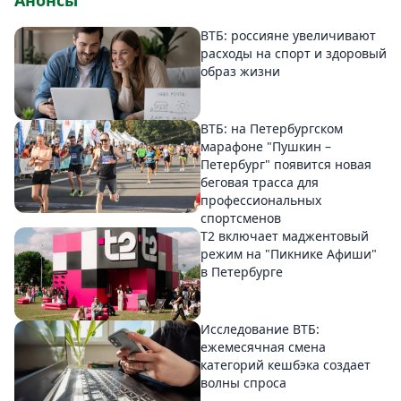
Анонсы
ВТБ: россияне увеличивают
расходы на спорт и здоровый
образ жизни
ВТБ: на Петербургском
марафоне "Пушкин –
Петербург" появится новая
беговая трасса для
профессиональных
спортсменов
Т2 включает маджентовый
режим на "Пикнике Афиши"
в Петербурге
Исследование ВТБ:
ежемесячная смена
категорий кешбэка создает
волны спроса