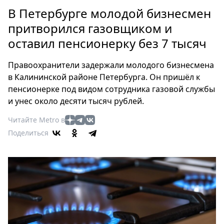
Петербург
В Петербурге молодой бизнесмен
Россия
притворился газовщиком и
Мир
оставил пенсионерку без 7 тысяч
Здоровье
Еда
Правоохранители задержали молодого бизнесмена
Туризм
в Калининской районе Петербурга. Он пришёл к
Мода
пенсионерке под видом сотрудника газовой службы
Театр
и унес около десяти тысяч рублей.
Кино
Читайте Metro в
Афиша
Поделиться
Книги
Выставки
Пресс-
релизы
О
Metro
Стримы