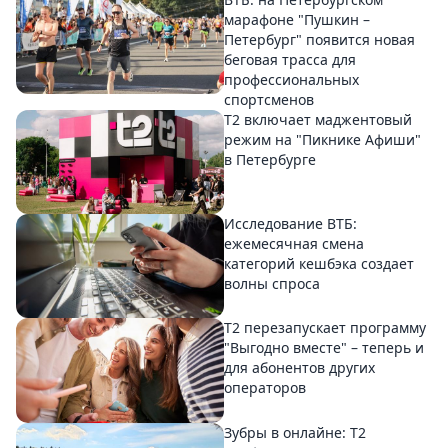
марафоне "Пушкин –
Петербург" появится новая
беговая трасса для
профессиональных
спортсменов
Т2 включает маджентовый
режим на "Пикнике Афиши"
в Петербурге
Исследование ВТБ:
ежемесячная смена
категорий кешбэка создает
волны спроса
Т2 перезапускает программу
"Выгодно вместе" – теперь и
для абонентов других
операторов
Зубры в онлайне: Т2