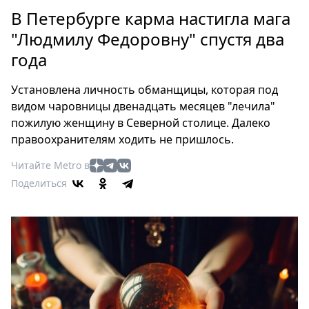
Петербург
В Петербурге карма настигла мага
Россия
"Людмилу Федоровну" спустя два
Мир
года
Здоровье
Еда
Установлена личность обманщицы, которая под
Туризм
видом чаровницы двенадцать месяцев "лечила"
Мода
пожилую женщину в Северной столице. Далеко
Театр
правоохранителям ходить не пришлось.
Кино
Читайте Metro в
Афиша
Поделиться
Книги
Выставки
Пресс-
релизы
О
Metro
Стримы