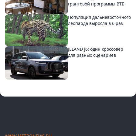
грантовой программы ВТБ
Популяция дальневосточного
леопарда выросла в 6 раз
JELAND J6: один кроссовер
для разных сценариев
WWW.METRONEWS.RU