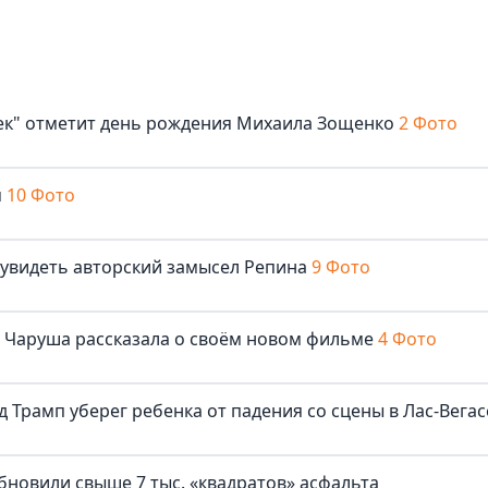
век" отметит день рождения Михаила Зощенко
2 Фото
м
10 Фото
 увидеть авторский замысел Репина
9 Фото
ша Чаруша рассказала о своём новом фильме
4 Фото
д Трамп уберег ребенка от падения со сцены в Лас-Вегас
бновили свыше 7 тыс. «квадратов» асфальта