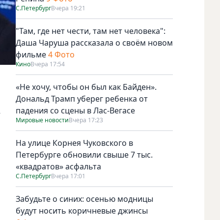
С.Петербург
Вчера 19:21
"Там, где нет чести, там нет человека":
Даша Чаруша рассказала о своём новом
фильме
4 Фото
Кино
Вчера 17:54
«Не хочу, чтобы он был как Байден».
Дональд Трамп уберег ребенка от
падения со сцены в Лас-Вегасе
-
Мировые новости
Вчера 17:23
На улице Корнея Чуковского в
Петербурге обновили свыше 7 тыс.
«квадратов» асфальта
С.Петербург
Вчера 17:01
Забудьте о синих: осенью модницы
будут носить коричневые джинсы