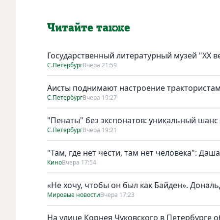
Читайте также
Государственный литературный музей "ХХ 
С.Петербург
Вчера 21:59
Аисты поднимают настроение тракториста
С.Петербург
Вчера 19:27
"Пенаты" без экспонатов: уникальный шанс
С.Петербург
Вчера 19:21
"Там, где нет чести, там нет человека": Да
Кино
Вчера 17:54
«Не хочу, чтобы он был как Байден». Дональ
Мировые новости
Вчера 17:23
На улице Корнея Чуковского в Петербурге о