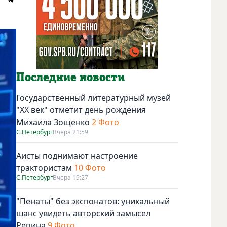
Последние новости
Государственный литературный музей
"ХХ век" отметит день рождения
Михаила Зощенко
2 Фото
С.Петербург
Вчера 21:59
Аисты поднимают настроение
трактористам
10 Фото
С.Петербург
Вчера 19:27
"Пенаты" без экспонатов: уникальный
шанс увидеть авторский замысел
Репина
9 Фото