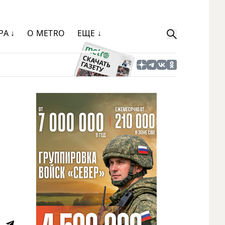
РА ↓
О METRO
ЕЩЕ ↓