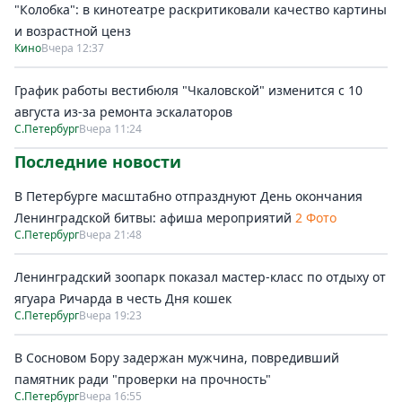
"Колобка": в кинотеатре раскритиковали качество картины
и возрастной ценз
Кино
Вчера 12:37
График работы вестибюля "Чкаловской" изменится с 10
августа из-за ремонта эскалаторов
С.Петербург
Вчера 11:24
Последние новости
В Петербурге масштабно отпразднуют День окончания
Ленинградской битвы: афиша мероприятий
2 Фото
С.Петербург
Вчера 21:48
Ленинградский зоопарк показал мастер-класс по отдыху от
ягуара Ричарда в честь Дня кошек
С.Петербург
Вчера 19:23
В Сосновом Бору задержан мужчина, повредивший
памятник ради "проверки на прочность"
С.Петербург
Вчера 16:55