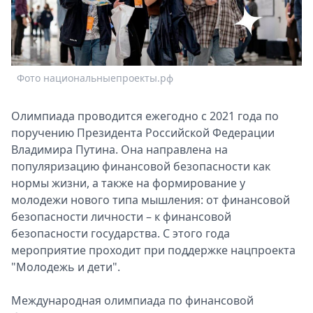
Спецпроекты
Звезды
Выборы
2026
Фото национальныепроекты.рф
Скачай
Metro
Олимпиада проводится ежегодно с 2021 года по
поручению Президента Российской Федерации
Владимира Путина. Она направлена на
популяризацию финансовой безопасности как
нормы жизни, а также на формирование у
молодежи нового типа мышления: от финансовой
безопасности личности – к финансовой
безопасности государства. С этого года
мероприятие проходит при поддержке нацпроекта
"Молодежь и дети".
Международная олимпиада по финансовой