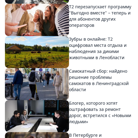
Т2 перезапускает программу
"Выгодно вместе" – теперь и
для абонентов других
операторов
Зубры в онлайне: Т2
оцифровал места отдыха и
наблюдения за дикими
животными в Ленобласти
Самокатный сбор: найдено
решение проблемы
самокатов в Ленинградской
области
Блогер, которого хотят
оштрафовать за ремонт
дорог, встретился с «Новыми
людьми»
В Петербурге и