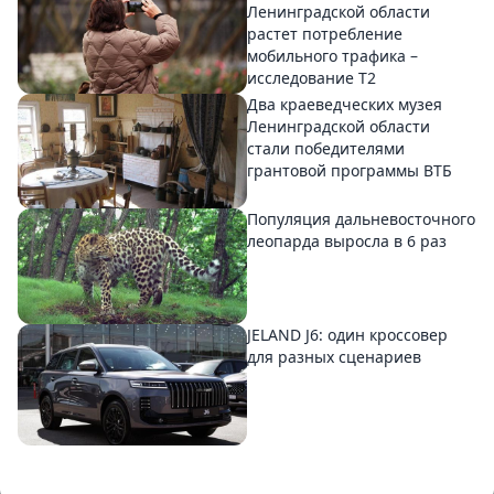
Ленинградской области
растет потребление
мобильного трафика –
исследование T2
Два краеведческих музея
Ленинградской области
стали победителями
грантовой программы ВТБ
Популяция дальневосточного
леопарда выросла в 6 раз
JELAND J6: один кроссовер
для разных сценариев