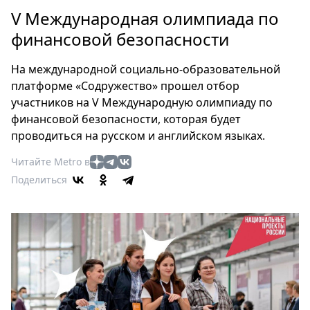
Петербург
V Международная олимпиада по
Россия
финансовой безопасности
Мир
Здоровье
На международной социально-образовательной
Еда
платформе «Содружество» прошел отбор
Туризм
участников на V Международную олимпиаду по
Мода
финансовой безопасности, которая будет
Театр
проводиться на русском и английском языках.
Кино
Читайте Metro в
Афиша
Поделиться
Книги
Выставки
Пресс-
релизы
О
Metro
Стримы