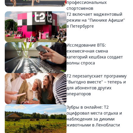
профессиональных
спортсменов
Т2 включает маджентовый
режим на "Пикнике Афиши"
в Петербурге
Исследование ВТБ:
ежемесячная смена
категорий кешбэка создает
волны спроса
Т2 перезапускает программу
"Выгодно вместе" – теперь и
для абонентов других
операторов
Зубры в онлайне: Т2
оцифровал места отдыха и
наблюдения за дикими
животными в Ленобласти