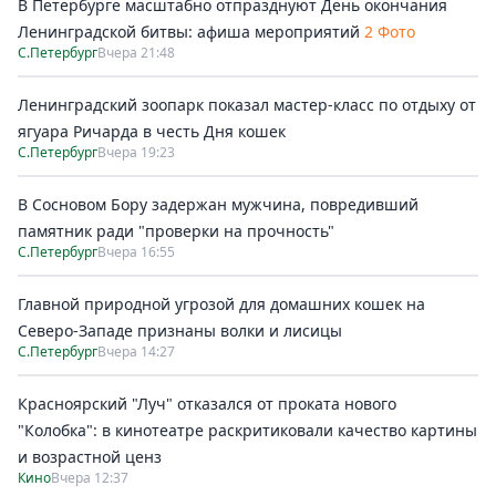
В Петербурге масштабно отпразднуют День окончания
Ленинградской битвы: афиша мероприятий
2 Фото
С.Петербург
Вчера 21:48
Ленинградский зоопарк показал мастер-класс по отдыху от
ягуара Ричарда в честь Дня кошек
С.Петербург
Вчера 19:23
В Сосновом Бору задержан мужчина, повредивший
памятник ради "проверки на прочность"
С.Петербург
Вчера 16:55
Главной природной угрозой для домашних кошек на
Северо-Западе признаны волки и лисицы
С.Петербург
Вчера 14:27
Красноярский "Луч" отказался от проката нового
"Колобка": в кинотеатре раскритиковали качество картины
и возрастной ценз
Кино
Вчера 12:37