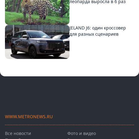
леопарда выросла в 6 раз
JELAND J6: один кроссовер
для разных сценариев
WWW.METRONEWS.RU
Все новости
Фото и видео