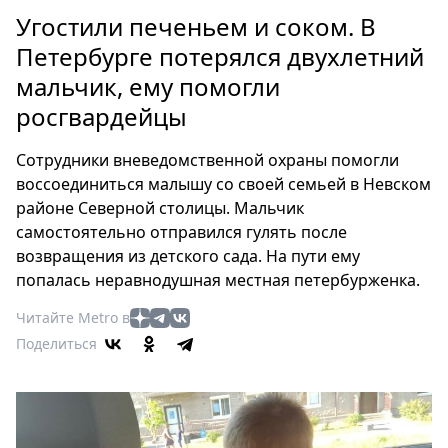
Петербург
Угостили печеньем и соком. В
Россия
Петербурге потерялся двухлетний
Мир
мальчик, ему помогли
Здоровье
росгвардейцы
Еда
Туризм
Сотрудники вневедомственной охраны помогли
Мода
воссоединиться малышу со своей семьей в Невском
Театр
районе Северной столицы. Мальчик
Кино
самостоятельно отправился гулять после
Афиша
возвращения из детского сада. На пути ему
Книги
попалась неравнодушная местная петербурженка.
Выставки
Читайте Metro в
Пресс-
Поделиться
релизы
О
Metro
Стримы