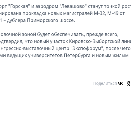
рт "Горская" и аэродром "Левашово" станут точкой рос
нирована прокладка новых магистралей М-32, М-49 от
1 – дублера Приморского шоссе.
овочной зоной будет обеспечивать, прежде всего,
одтвердил, что новый участок Кировско-Выборгской лин
онгрессно-выставочный центр "Экспофорум", после чего
ами ведущих университетов Петербурга и новым жилым
Поделиться