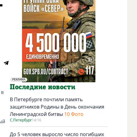
-
РЕКЛАМА
Социальная реклама
Последние новости
 в
В Петербурге почтили память
защитников Родины в День окончания
Ленинградской битвы
10 Фото
С.Петербург
14:16
ый
До 5 человек выросло число погибших