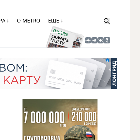
РА ↓
О METRO
ЕЩЕ ↓