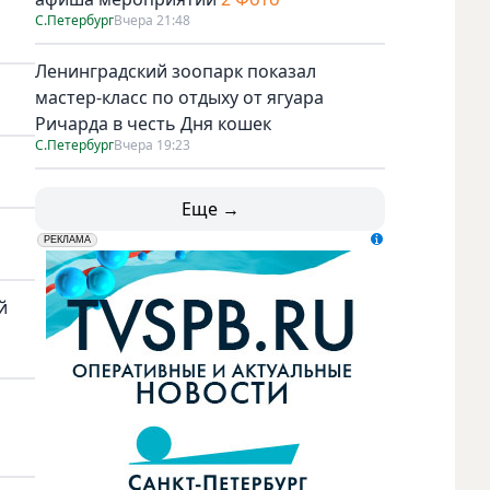
С.Петербург
Вчера 21:48
Ленинградский зоопарк показал
мастер-класс по отдыху от ягуара
Ричарда в честь Дня кошек
С.Петербург
Вчера 19:23
Еще →
erid: LdtCK5udn
АО "ГАТР", ИНН: 7841320717
РЕКЛАМА
й