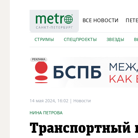
ВСЕ НОВОСТИ
ПЕТ
СТРИМЫ
СПЕЦПРОЕКТЫ
ЗВЕЗДЫ
В
erid: 2VfnxyFybV5
ПАО "Банк "Санкт-Петербург", ИНН: 7831000027
РЕКЛАМА
14 мая 2024, 16:02
|
Новости
НИНА ПЕТРОВА
Транспортный 