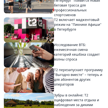
Петербург" появится новая
беговая трасса для
профессиональных
спортсменов
Т2 включает маджентовый
режим на "Пикнике Афиши"
в Петербурге
Исследование ВТБ:
ежемесячная смена
категорий кешбэка создает
волны спроса
Т2 перезапускает программу
"Выгодно вместе" – теперь и
для абонентов других
операторов
Зубры в онлайне: Т2
оцифровал места отдыха и
наблюдения за дикими