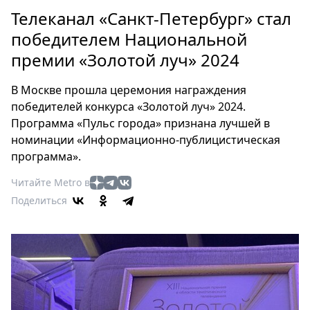
Петербург
Телеканал «Санкт-Петербург» стал
Россия
победителем Национальной
Мир
премии «Золотой луч» 2024
Здоровье
Еда
В Москве прошла церемония награждения
Туризм
победителей конкурса «Золотой луч» 2024.
Мода
Программа «Пульс города» признана лучшей в
Театр
номинации «Информационно-публицистическая
Кино
программа».
Афиша
Читайте Metro в
Книги
Поделиться
Выставки
Пресс-
релизы
О
Metro
Стримы