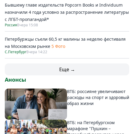
Бывшему главе издательств Popcorn Books и Individuum
назначили 4 года условно за распространение литературы
с ЛГБТ-пропагандой*
Россия
Вчера 15:08
Петербуржцы съели 60,5 кг малины за неделю фестиваля
на Московском рынке
5 Фото
С.Петербург
Вчера 14:22
Еще →
Анонсы
ВТБ: россияне увеличивают
расходы на спорт и здоровый
образ жизни
ВТБ: на Петербургском
марафоне "Пушкин –