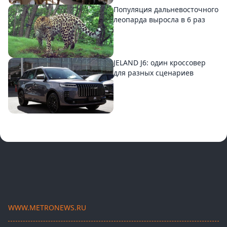
Популяция дальневосточного
леопарда выросла в 6 раз
JELAND J6: один кроссовер
для разных сценариев
WWW.METRONEWS.RU