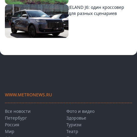
JELAND J6: один кроссовер
для разных сценариев
WWW.METRONEWS.RU
Все новости
Фото и видео
Петербург
Здоровье
Россия
Туризм
Мир
Театр