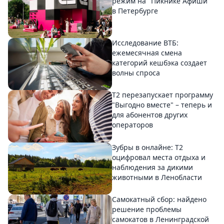
режим на "Пикнике Афиши"
в Петербурге
Исследование ВТБ:
ежемесячная смена
категорий кешбэка создает
волны спроса
Т2 перезапускает программу
"Выгодно вместе" – теперь и
для абонентов других
операторов
Зубры в онлайне: Т2
оцифровал места отдыха и
наблюдения за дикими
животными в Ленобласти
Самокатный сбор: найдено
решение проблемы
самокатов в Ленинградской