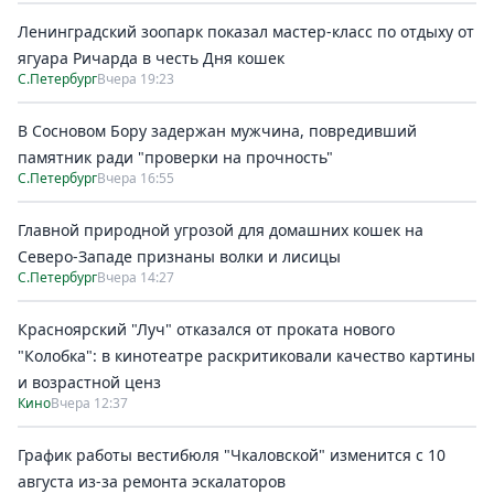
Ленинградский зоопарк показал мастер-класс по отдыху от
ягуара Ричарда в честь Дня кошек
С.Петербург
Вчера 19:23
В Сосновом Бору задержан мужчина, повредивший
памятник ради "проверки на прочность"
С.Петербург
Вчера 16:55
Главной природной угрозой для домашних кошек на
Северо-Западе признаны волки и лисицы
С.Петербург
Вчера 14:27
Красноярский "Луч" отказался от проката нового
"Колобка": в кинотеатре раскритиковали качество картины
и возрастной ценз
Кино
Вчера 12:37
График работы вестибюля "Чкаловской" изменится с 10
августа из-за ремонта эскалаторов