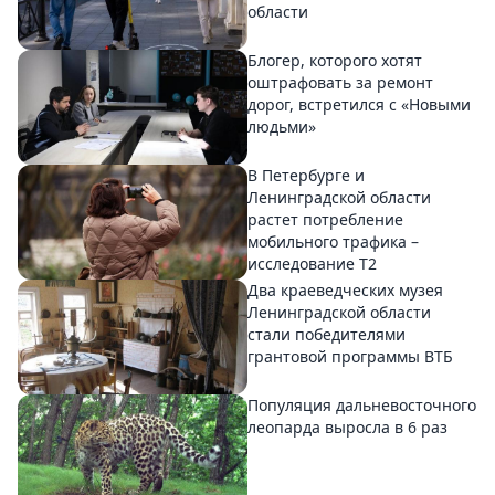
области
Блогер, которого хотят
оштрафовать за ремонт
дорог, встретился с «Новыми
людьми»
В Петербурге и
Ленинградской области
растет потребление
мобильного трафика –
исследование T2
Два краеведческих музея
Ленинградской области
стали победителями
грантовой программы ВТБ
Популяция дальневосточного
леопарда выросла в 6 раз