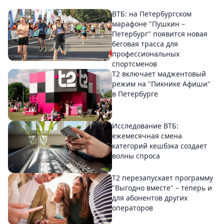
ВТБ: на Петербургском
марафоне "Пушкин –
Петербург" появится новая
беговая трасса для
профессиональных
спортсменов
Т2 включает маджентовый
режим на "Пикнике Афиши"
в Петербурге
Исследование ВТБ:
ежемесячная смена
категорий кешбэка создает
волны спроса
Т2 перезапускает программу
"Выгодно вместе" – теперь и
для абонентов других
операторов