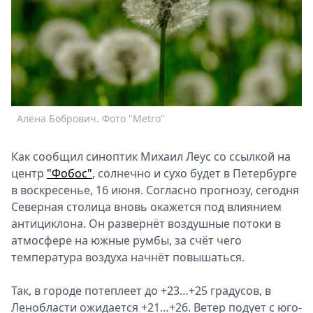
Спецпроекты
Звезды
Выборы
2026
Скачай
Metro
Алёна Бобрович. Фото "Metro"
Как сообщил синоптик Михаил Леус со ссылкой на
центр
"Фобос"
, солнечно и сухо будет в Петербурге
в воскресенье, 16 июня.
Согласно прогнозу, сегодня
Северная столица вновь окажется под влиянием
антициклона. Он развернёт воздушные потоки в
атмосфере на южные румбы, за счёт чего
температура воздуха начнёт повышаться.
Так, в городе потеплеет до +23…+25 градусов, в
Ленобласти ожидается +21…+26. Ветер подует с юго-