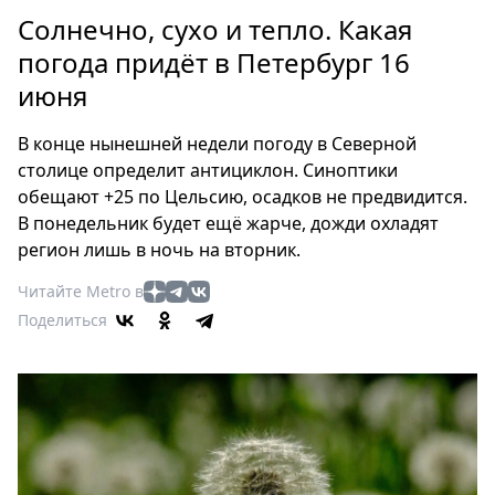
Петербург
Солнечно, сухо и тепло. Какая
Россия
погода придёт в Петербург 16
Мир
июня
Здоровье
Еда
В конце нынешней недели погоду в Северной
Туризм
столице определит антициклон. Синоптики
Мода
обещают +25 по Цельсию, осадков не предвидится.
Театр
В понедельник будет ещё жарче, дожди охладят
Кино
регион лишь в ночь на вторник.
Афиша
Читайте Metro в
Книги
Поделиться
Выставки
Пресс-
релизы
О
Metro
Стримы