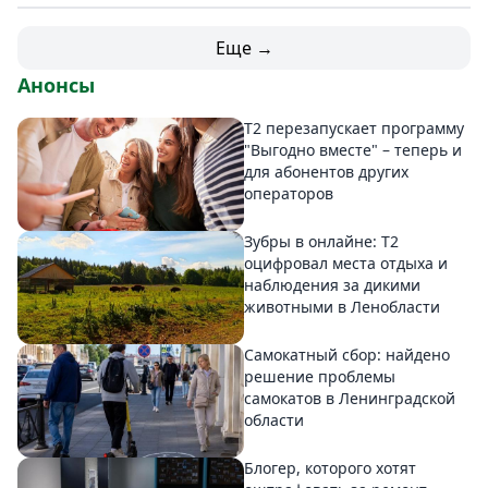
Еще →
Анонсы
Т2 перезапускает программу
"Выгодно вместе" – теперь и
для абонентов других
операторов
Зубры в онлайне: Т2
оцифровал места отдыха и
наблюдения за дикими
животными в Ленобласти
Самокатный сбор: найдено
решение проблемы
самокатов в Ленинградской
области
Блогер, которого хотят