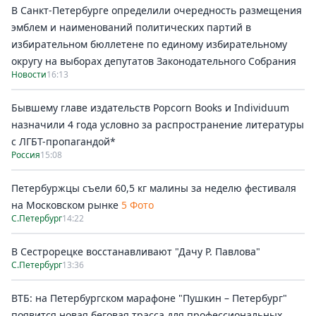
В Санкт-Петербурге определили очередность размещения
эмблем и наименований политических партий в
избирательном бюллетене по единому избирательному
округу на выборах депутатов Законодательного Собрания
Новости
16:13
Бывшему главе издательств Popcorn Books и Individuum
назначили 4 года условно за распространение литературы
с ЛГБТ-пропагандой*
Россия
15:08
Петербуржцы съели 60,5 кг малины за неделю фестиваля
на Московском рынке
5 Фото
С.Петербург
14:22
В Сестрорецке восстанавливают "Дачу Р. Павлова"
С.Петербург
13:36
ВТБ: на Петербургском марафоне "Пушкин – Петербург"
появится новая беговая трасса для профессиональных