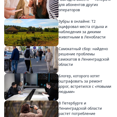
для абонентов других
операторов
Зубры в онлайне: Т2
оцифровал места отдыха и
наблюдения за дикими
животными в Ленобласти
Самокатный сбор: найдено
решение проблемы
самокатов в Ленинградской
области
Блогер, которого хотят
оштрафовать за ремонт
дорог, встретился с «Новыми
людьми»
В Петербурге и
Ленинградской области
растет потребление