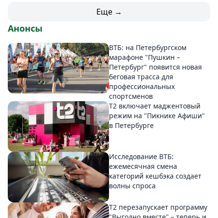
Еще →
Анонсы
ВТБ: на Петербургском
марафоне "Пушкин –
Петербург" появится новая
беговая трасса для
профессиональных
спортсменов
Т2 включает маджентовый
режим на "Пикнике Афиши"
в Петербурге
Исследование ВТБ:
ежемесячная смена
категорий кешбэка создает
волны спроса
Т2 перезапускает программу
"Выгодно вместе" – теперь и