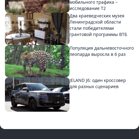
мобильного трафика –
исследование T2
Два краеведческих музея
Ленинградской области
стали победителями
грантовой программы ВТБ
Популяция дальневосточного
леопарда выросла в 6 раз
JELAND J6: один кроссовер
для разных сценариев