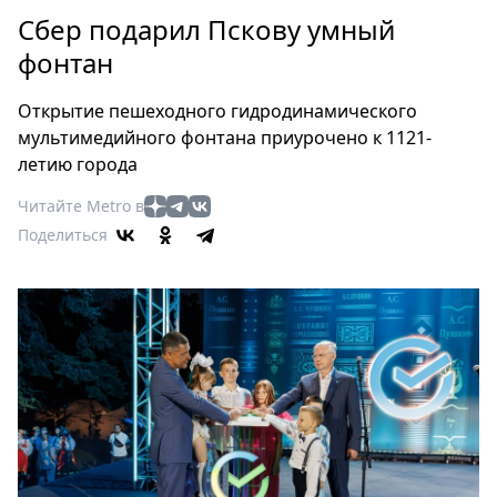
Петербург
Сбер подарил Пскову умный
Россия
фонтан
Мир
Здоровье
Открытие пешеходного гидродинамического
Еда
мультимедийного фонтана приурочено к 1121-
Туризм
летию города
Мода
Читайте Metro в
Театр
Поделиться
Кино
Афиша
Книги
Выставки
Пресс-
релизы
О
Metro
Стримы