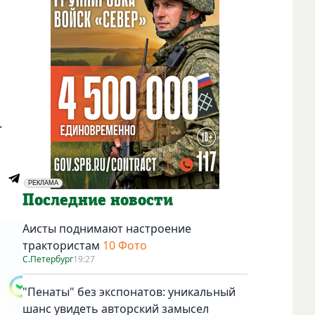
г
РЕКЛАМА
Социальная реклама
Последние новости
Аисты поднимают настроение
трактористам
10 Фото
С.Петербург
19:27
"Пенаты" без экспонатов: уникальный
шанс увидеть авторский замысел