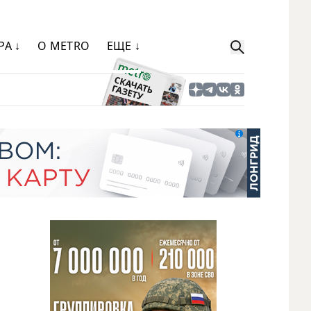
РА ↓
О METRO
ЕЩЕ ↓