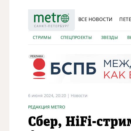
ВСЕ НОВОСТИ
ПЕТ
СТРИМЫ
СПЕЦПРОЕКТЫ
ЗВЕЗДЫ
В
erid: 2VfnxyFybV5
ПАО "Банк "Санкт-Петербург", ИНН: 7831000027
РЕКЛАМА
6 июня 2024, 20:20
|
Новости
РЕДАКЦИЯ METRO
Сбер, HiFi-стри