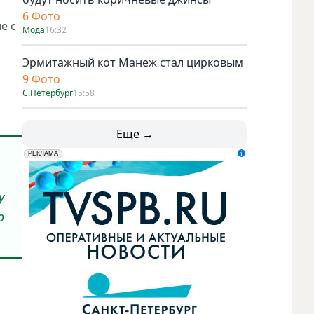
6 Фото
е с
Мода
16:32
Эрмитажный кот Манеж стал цирковым
9 Фото
С.Петербург
15:58
Еще →
erid: LdtCK5udn
АО "ГАТР", ИНН: 7841320717
РЕКЛАМА
у
ю