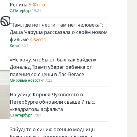
Репина
9 Фото
С.Петербург
19:21
"Там, где нет чести, там нет человека":
Даша Чаруша рассказала о своём новом
фильме
4 Фото
Кино
17:54
«Не хочу, чтобы он был как Байден».
Дональд Трамп уберег ребенка от
падения со сцены в Лас-Вегасе
Мировые новости
17:23
На улице Корнея Чуковского в
Петербурге обновили свыше 7 тыс.
«квадратов» асфальта
С.Петербург
17:01
Забудьте о синих: осенью модницы
будут носить коричневые джинсы