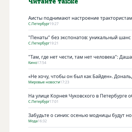
Читайте также
Аисты поднимают настроение тракториста
С.Петербург
19:27
"Пенаты" без экспонатов: уникальный шанс
С.Петербург
19:21
"Там, где нет чести, там нет человека": Да
Кино
17:54
«Не хочу, чтобы он был как Байден». Дональ
Мировые новости
17:23
На улице Корнея Чуковского в Петербурге о
С.Петербург
17:01
Забудьте о синих: осенью модницы будут н
Мода
16:32