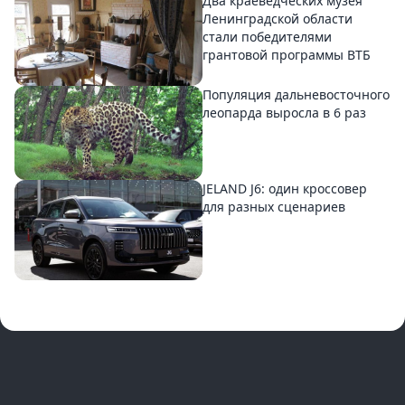
Два краеведческих музея
Ленинградской области
стали победителями
грантовой программы ВТБ
Популяция дальневосточного
леопарда выросла в 6 раз
JELAND J6: один кроссовер
для разных сценариев