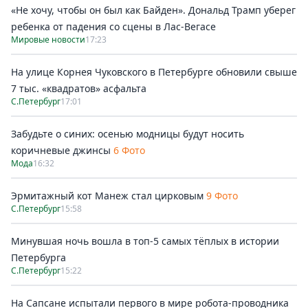
«Не хочу, чтобы он был как Байден». Дональд Трамп уберег
ребенка от падения со сцены в Лас-Вегасе
Мировые новости
17:23
На улице Корнея Чуковского в Петербурге обновили свыше
7 тыс. «квадратов» асфальта
С.Петербург
17:01
Забудьте о синих: осенью модницы будут носить
коричневые джинсы
6 Фото
Мода
16:32
Эрмитажный кот Манеж стал цирковым
9 Фото
С.Петербург
15:58
Минувшая ночь вошла в топ-5 самых тёплых в истории
Петербурга
С.Петербург
15:22
На Сапсане испытали первого в мире робота-проводника