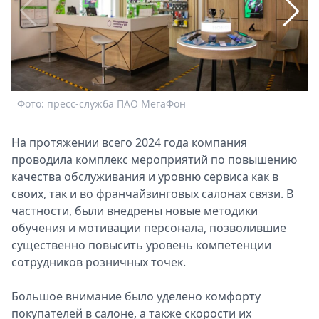
Спецпроекты
Звезды
Выборы
2026
Скачай
Metro
Фото: пресс-служба ПАО МегаФон
Ф
На протяжении всего 2024 года компания
проводила комплекс мероприятий по повышению
качества обслуживания и уровню сервиса как в
своих, так и во франчайзинговых салонах связи. В
частности, были внедрены новые методики
обучения и мотивации персонала, позволившие
существенно повысить уровень компетенции
сотрудников розничных точек.
Большое внимание было уделено комфорту
покупателей в салоне, а также скорости их