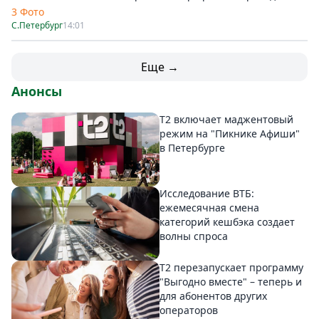
3 Фото
С.Петербург
14:01
Еще →
Анонсы
Т2 включает маджентовый
режим на "Пикнике Афиши"
в Петербурге
Исследование ВТБ:
ежемесячная смена
категорий кешбэка создает
волны спроса
Т2 перезапускает программу
"Выгодно вместе" – теперь и
для абонентов других
операторов