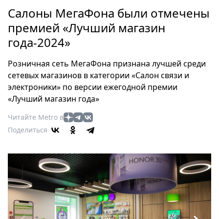
Петербург
Салоны МегаФона были отмечены
Россия
премией «Лучший магазин
Мир
года-2024»
Здоровье
Еда
Розничная сеть МегаФона признана лучшей среди
Туризм
сетевых магазинов в категории «Салон связи и
Мода
электроники» по версии ежегодной премии
Театр
«Лучший магазин года»
Кино
Читайте Metro в
Афиша
Поделиться
Книги
Выставки
Пресс-
релизы
О
Metro
Стримы