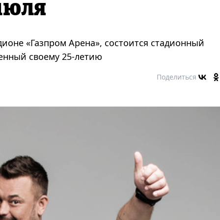
июля
дионе «Газпром Арена», состоится стадионный
щенный своему 25-летию
Поделиться