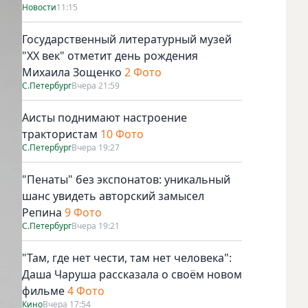
Новости
11:15
Государственный литературный музей
"ХХ век" отметит день рождения
Михаила Зощенко
2 Фото
С.Петербург
Вчера 21:59
Аисты поднимают настроение
трактористам
10 Фото
С.Петербург
Вчера 19:27
"Пенаты" без экспонатов: уникальный
шанс увидеть авторский замысел
Репина
9 Фото
С.Петербург
Вчера 19:21
"Там, где нет чести, там нет человека":
Даша Чаруша рассказала о своём новом
фильме
4 Фото
Кино
Вчера 17:54