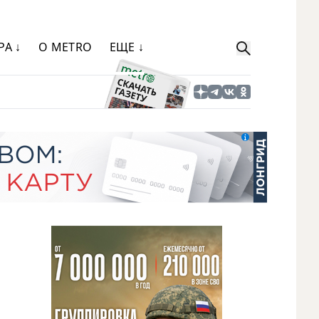
РА ↓
О METRO
ЕЩЕ ↓