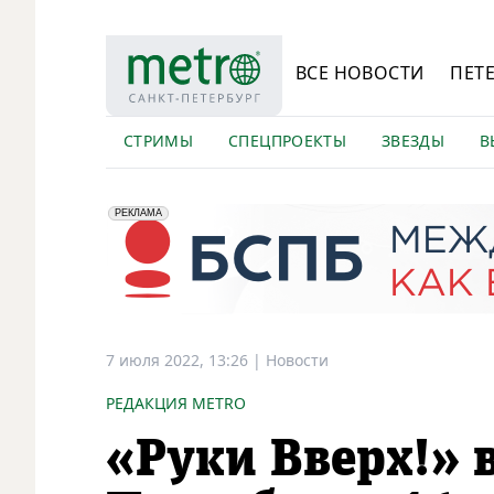
ВСЕ НОВОСТИ
ПЕТ
СТРИМЫ
СПЕЦПРОЕКТЫ
ЗВЕЗДЫ
В
erid: 2VfnxyFybV5
ПАО "Банк "Санкт-Петербург", ИНН: 7831000027
РЕКЛАМА
7 июля 2022, 13:26
|
Новости
РЕДАКЦИЯ METRO
«Руки Вверх!» 