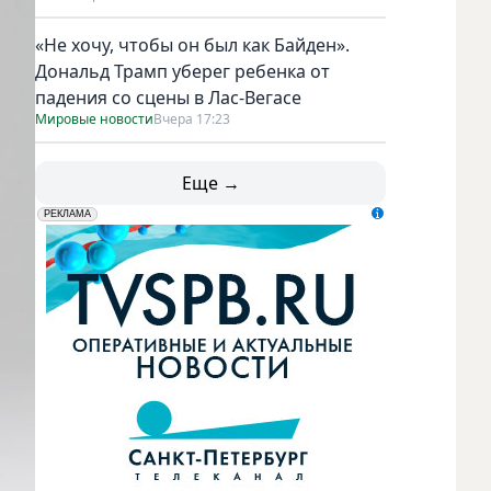
«Не хочу, чтобы он был как Байден».
Дональд Трамп уберег ребенка от
падения со сцены в Лас-Вегасе
Мировые новости
Вчера 17:23
Еще →
erid: LdtCK5udn
АО "ГАТР", ИНН: 7841320717
РЕКЛАМА