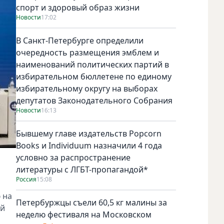
спорт и здоровый образ жизни
Новости
17:02
В Санкт-Петербурге определили
очередность размещения эмблем и
наименований политических партий в
избирательном бюллетене по единому
избирательному округу на выборах
депутатов Законодательного Собрания
Новости
16:13
Бывшему главе издательств Popcorn
Books и Individuum назначили 4 года
условно за распространение
литературы с ЛГБТ-пропагандой*
Россия
15:08
 на
Петербуржцы съели 60,5 кг малины за
ый
неделю фестиваля на Московском