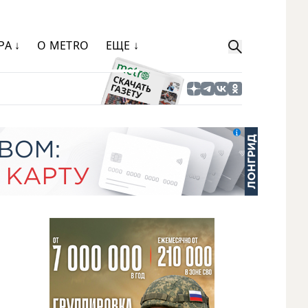
РА ↓
О METRO
ЕЩЕ ↓