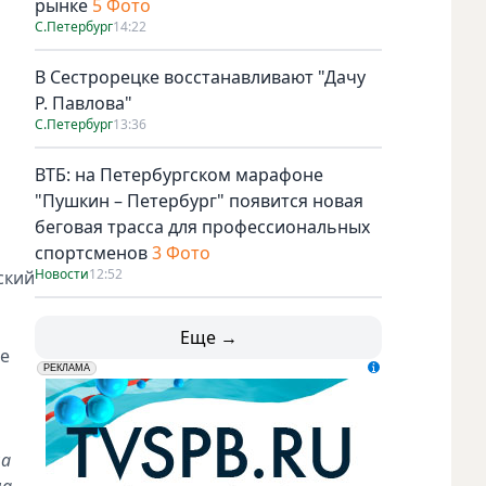
рынке
5 Фото
С.Петербург
14:22
В Сестрорецке восстанавливают "Дачу
Р. Павлова"
С.Петербург
13:36
ВТБ: на Петербургском марафоне
"Пушкин – Петербург" появится новая
беговая трасса для профессиональных
спортсменов
3 Фото
Новости
12:52
ский
Еще →
ье
erid: LdtCK5udn
АО "ГАТР", ИНН: 7841320717
РЕКЛАМА
на
на