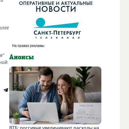
олее
я"
Анонсы
ной
ВТБ: россияне увеличивают расходы на