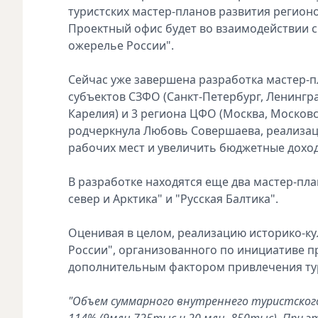
туристских мастер-планов развития регионо
Проектный офис будет во взаимодействии с
ожерелье России".
Сейчас уже завершена разработка мастер-пл
субъектов СЗФО (Санкт-Петербург, Ленингра
Карелия) и 3 региона ЦФО (Москва, Московс
родчеркнула Любовь Совершаева, реализаци
рабочих мест и увеличить бюджетные доход
В разработке находятся еще два мастер-пла
север и Арктика" и "Русская Балтика".
Оценивая в целом, реализацию историко-ку
России", организованного по инициативе п
дополнительным фактором привлечения тур
"
Объем суммарного внутреннего туристского 
114% (9млн.725тыс и 20 млн. 850тыс). При э