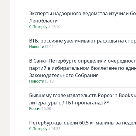
Эксперты надзорного ведомства изучили бо
Ленобласти
С.Петербург
17:10
ВТБ: россияне увеличивают расходы на спо
Новости
17:02
В Санкт-Петербурге определили очереднос
партий в избирательном бюллетене по един
Законодательного Собрания
Новости
16:13
Бывшему главе издательств Popcorn Books и
литературы с ЛГБТ-пропагандой*
Россия
15:08
Петербуржцы съели 60,5 кг малины за неде
С.Петербург
14:22