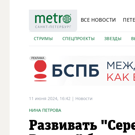
ВСЕ НОВОСТИ
ПЕТ
СТРИМЫ
СПЕЦПРОЕКТЫ
ЗВЕЗДЫ
В
erid: 2VfnxyFybV5
ПАО "Банк "Санкт-Петербург", ИНН: 7831000027
РЕКЛАМА
11 июня 2024, 16:42
|
Новости
НИНА ПЕТРОВА
Развивать "Сер