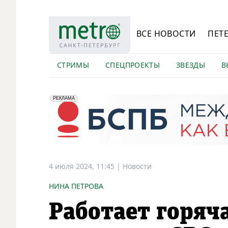
ВСЕ НОВОСТИ
ПЕТ
СТРИМЫ
СПЕЦПРОЕКТЫ
ЗВЕЗДЫ
В
erid: 2VfnxyFybV5
ПАО "Банк "Санкт-Петербург", ИНН: 7831000027
РЕКЛАМА
4 июля 2024, 11:45
|
Новости
НИНА ПЕТРОВА
Работает горяч