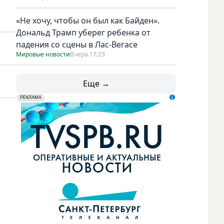
«Не хочу, чтобы он был как Байден».
Дональд Трамп уберег ребенка от
падения со сцены в Лас-Вегасе
Мировые новости
Вчера 17:23
Еще →
erid: LdtCK5udn
АО "ГАТР", ИНН: 7841320717
РЕКЛАМА