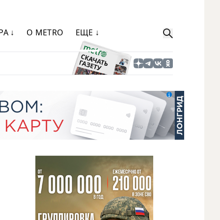
РА ↓
О METRO
ЕЩЕ ↓