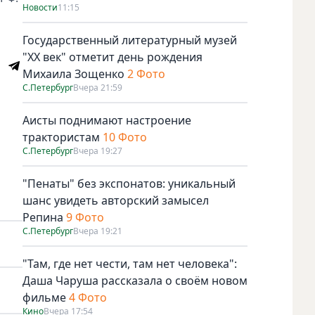
Новости
11:15
Государственный литературный музей
"ХХ век" отметит день рождения
Михаила Зощенко
2 Фото
С.Петербург
Вчера 21:59
Аисты поднимают настроение
трактористам
10 Фото
С.Петербург
Вчера 19:27
"Пенаты" без экспонатов: уникальный
шанс увидеть авторский замысел
Репина
9 Фото
С.Петербург
Вчера 19:21
"Там, где нет чести, там нет человека":
Даша Чаруша рассказала о своём новом
фильме
4 Фото
Кино
Вчера 17:54