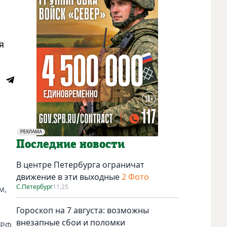
я
РЕКЛАМА
Социальная реклама
Последние новости
В центре Петербурга ограничат
движение в эти выходные
2 Фото
С.Петербург
11:25
м,
Гороскоп на 7 августа: возможны
внезапные сбои и поломки
РФ.