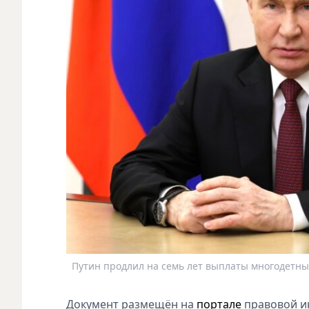
Путин продлил на семь лет выплаты многодетны
Документ размещён на
портале
правовой и