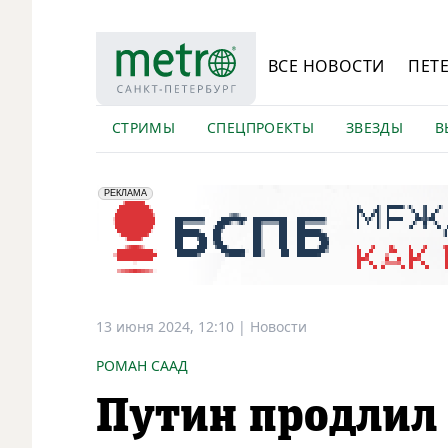
ВСЕ НОВОСТИ
ПЕТ
СТРИМЫ
СПЕЦПРОЕКТЫ
ЗВЕЗДЫ
В
erid: 2VfnxyFybV5
ПАО "Банк "Санкт-Петербург", ИНН: 7831000027
РЕКЛАМА
13 июня 2024, 12:10
|
Новости
РОМАН СААД
Путин продлил 