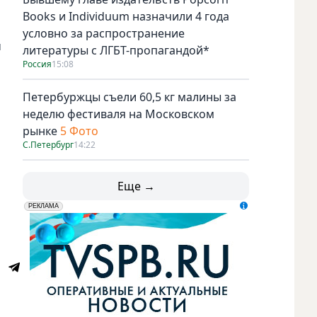
Books и Individuum назначили 4 года
условно за распространение
м
литературы с ЛГБТ-пропагандой*
Россия
15:08
Петербуржцы съели 60,5 кг малины за
неделю фестиваля на Московском
рынке
5 Фото
С.Петербург
14:22
Еще →
erid: LdtCK5udn
АО "ГАТР", ИНН: 7841320717
РЕКЛАМА