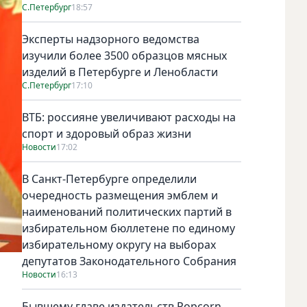
С.Петербург
18:57
Эксперты надзорного ведомства
изучили более 3500 образцов мясных
изделий в Петербурге и Ленобласти
С.Петербург
17:10
ВТБ: россияне увеличивают расходы на
спорт и здоровый образ жизни
Новости
17:02
В Санкт-Петербурге определили
очередность размещения эмблем и
наименований политических партий в
избирательном бюллетене по единому
избирательному округу на выборах
депутатов Законодательного Собрания
Новости
16:13
Бывшему главе издательств Popcorn