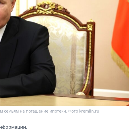
м семьям на погашение ипотеки. Фото kremlin.ru
нформации.