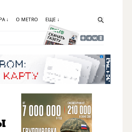
РА ↓
О METRO
ЕЩЕ ↓
ы