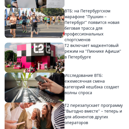
ВТБ: на Петербургском
марафоне "Пушкин –
Петербург" появится новая
беговая трасса для
профессиональных
спортсменов
Т2 включает маджентовый
режим на "Пикнике Афиши"
в Петербурге
Исследование ВТБ:
ежемесячная смена
категорий кешбэка создает
волны спроса
Т2 перезапускает программу
"Выгодно вместе" – теперь и
для абонентов других
операторов