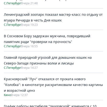
С.Петербург
Вчера 21:48
Ленинградский зоопарк показал мастер-класс по отдыху от
ягуара Ричарда в честь Дня кошек
С.Петербург
Вчера 19:23
В Сосновом Бору задержан мужчина, повредивший
памятник ради "проверки на прочность"
С.Петербург
Вчера 16:55
Главной природной угрозой для домашних кошек на
Северо-Западе признаны волки и лисицы
С.Петербург
Вчера 14:27
Красноярский "Луч" отказался от проката нового
"Колобка": в кинотеатре раскритиковали качество картины
и возрастной ценз
Кино
Вчера 12:37
График работы вестибюля "Чкаловской" изменится с 10