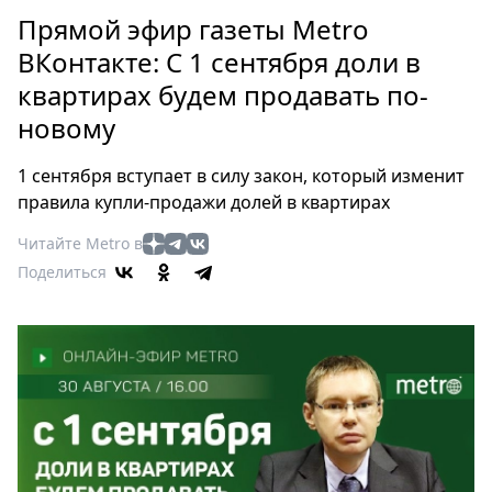
Петербург
Прямой эфир газеты Metro
Россия
ВКонтакте: С 1 сентября доли в
Мир
квартирах будем продавать по-
Здоровье
новому
Еда
Туризм
1 сентября вступает в силу закон, который изменит
Мода
правила купли-продажи долей в квартирах
Театр
Читайте Metro в
Кино
Поделиться
Афиша
Книги
Выставки
Пресс-
релизы
О
Metro
Стримы