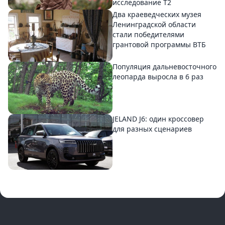
исследование T2
Два краеведческих музея
Ленинградской области
стали победителями
грантовой программы ВТБ
Популяция дальневосточного
леопарда выросла в 6 раз
JELAND J6: один кроссовер
для разных сценариев