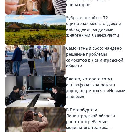
операторов
Зубры в онлайне: Т2
оцифровал места отдыха и
наблюдения за дикими
животными в Ленобласти
Самокатный сбор: найдено
решение проблемы
самокатов в Ленинградской
области
Блогер, которого хотят
оштрафовать за ремонт
дорог, встретился с «Новыми
людьми»
В Петербурге и
Ленинградской области
растет потребление
мобильного трафика –