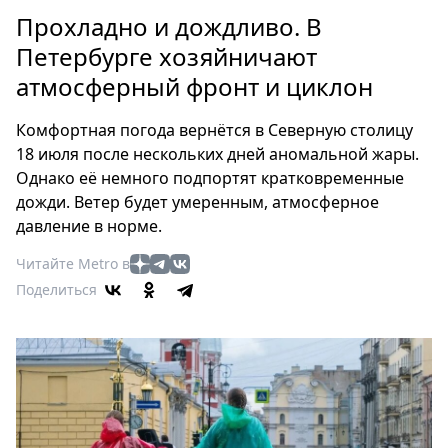
Петербург
Прохладно и дождливо. В
Россия
Петербурге хозяйничают
Мир
атмосферный фронт и циклон
Здоровье
Еда
Комфортная погода вернётся в Северную столицу
Туризм
18 июля после нескольких дней аномальной жары.
Мода
Однако её немного подпортят кратковременные
Театр
дожди. Ветер будет умеренным, атмосферное
Кино
давление в норме.
Афиша
Читайте Metro в
Книги
Поделиться
Выставки
Пресс-
релизы
О
Metro
Стримы