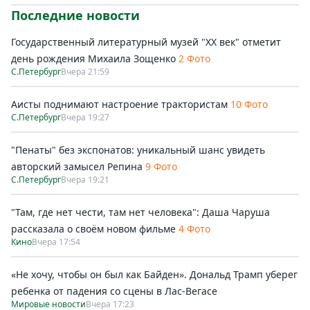
Последние новости
Государственный литературный музей "ХХ век" отметит
день рождения Михаила Зощенко
2 Фото
С.Петербург
Вчера 21:59
Аисты поднимают настроение трактористам
10 Фото
С.Петербург
Вчера 19:27
"Пенаты" без экспонатов: уникальный шанс увидеть
авторский замысел Репина
9 Фото
С.Петербург
Вчера 19:21
"Там, где нет чести, там нет человека": Даша Чаруша
рассказала о своём новом фильме
4 Фото
Кино
Вчера 17:54
«Не хочу, чтобы он был как Байден». Дональд Трамп уберег
ребенка от падения со сцены в Лас-Вегасе
Мировые новости
Вчера 17:23