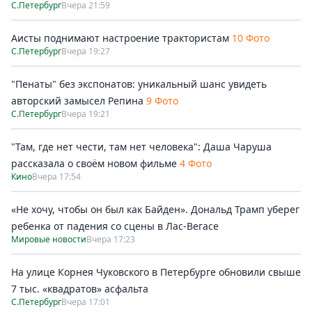
С.Петербург
Вчера 21:59
Аисты поднимают настроение трактористам
10 Фото
С.Петербург
Вчера 19:27
"Пенаты" без экспонатов: уникальный шанс увидеть
авторский замысел Репина
9 Фото
С.Петербург
Вчера 19:21
"Там, где нет чести, там нет человека": Даша Чаруша
рассказала о своём новом фильме
4 Фото
Кино
Вчера 17:54
«Не хочу, чтобы он был как Байден». Дональд Трамп уберег
ребенка от падения со сцены в Лас-Вегасе
Мировые новости
Вчера 17:23
На улице Корнея Чуковского в Петербурге обновили свыше
7 тыс. «квадратов» асфальта
С.Петербург
Вчера 17:01