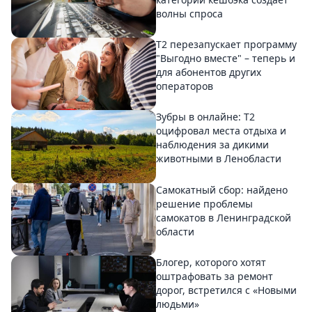
волны спроса
Т2 перезапускает программу
"Выгодно вместе" – теперь и
для абонентов других
операторов
Зубры в онлайне: Т2
оцифровал места отдыха и
наблюдения за дикими
животными в Ленобласти
Самокатный сбор: найдено
решение проблемы
самокатов в Ленинградской
области
Блогер, которого хотят
оштрафовать за ремонт
дорог, встретился с «Новыми
людьми»