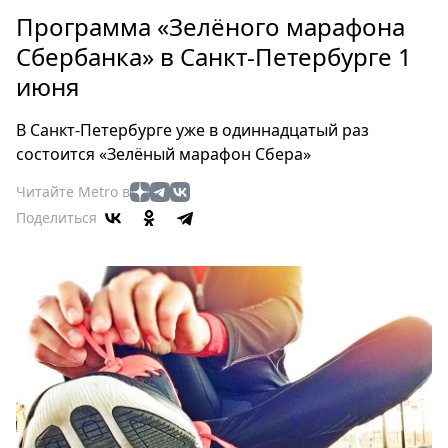
Петербург
Программа «Зелёного марафона
Россия
Сбербанка» в Санкт-Петербурге 1
Мир
июня
Здоровье
Еда
В Санкт-Петербурге уже в одиннадцатый раз
Туризм
состоится «Зелёный марафон Сбера»
Мода
Читайте Metro в
Театр
Поделиться
Кино
Афиша
Книги
Выставки
Пресс-
релизы
О
Metro
Стримы