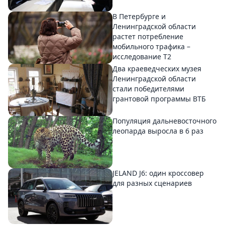
В Петербурге и
Ленинградской области
растет потребление
мобильного трафика –
исследование T2
Два краеведческих музея
Ленинградской области
стали победителями
грантовой программы ВТБ
Популяция дальневосточного
леопарда выросла в 6 раз
JELAND J6: один кроссовер
для разных сценариев