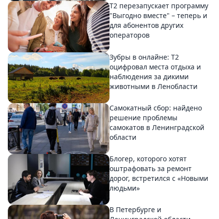
Т2 перезапускает программу
"Выгодно вместе" – теперь и
для абонентов других
операторов
Зубры в онлайне: Т2
оцифровал места отдыха и
наблюдения за дикими
животными в Ленобласти
Самокатный сбор: найдено
решение проблемы
самокатов в Ленинградской
области
Блогер, которого хотят
оштрафовать за ремонт
дорог, встретился с «Новыми
людьми»
В Петербурге и