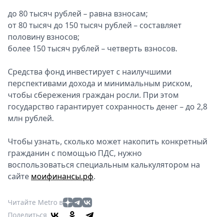
Спецпроекты
до 80 тысяч рублей – равна взносам;
Звезды
от 80 тысяч до 150 тысяч рублей – составляет
Выборы
половину взносов;
2026
более 150 тысяч рублей – четверть взносов.
Скачай
Metro
Средства фонд инвестирует с наилучшими
перспективами дохода и минимальным риском,
чтобы сбережения граждан росли. При этом
государство гарантирует сохранность денег – до 2,8
млн рублей.
Чтобы узнать, сколько может накопить конкретный
гражданин с помощью ПДС, нужно
воспользоваться специальным калькулятором на
сайте
моифинансы.рф
.
Читайте Metro в
Поделиться