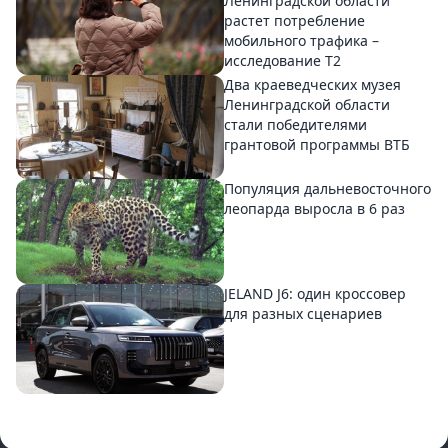
Ленинградской области
растет потребление
мобильного трафика –
исследование T2
Два краеведческих музея
Ленинградской области
стали победителями
грантовой программы ВТБ
Популяция дальневосточного
леопарда выросла в 6 раз
JELAND J6: один кроссовер
для разных сценариев