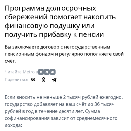
Петербург
Программа долгосрочных
Россия
сбережений помогает накопить
Мир
финансовую подушку или
Здоровье
получить прибавку к пенсии
Еда
Туризм
Вы заключаете договор с негосударственным
Мода
пенсионным фондом и регулярно пополняете свой
Театр
счёт.
Кино
Читайте Metro в
Афиша
Поделиться
Книги
Выставки
Если вносить не меньше 2 тысяч рублей ежегодно,
Пресс-
государство добавляет на ваш счёт до 36 тысяч
релизы
рублей в год в течение десяти лет. Сумма
О
софинансирования зависит от среднемесячного
Metro
дохода:
Стримы