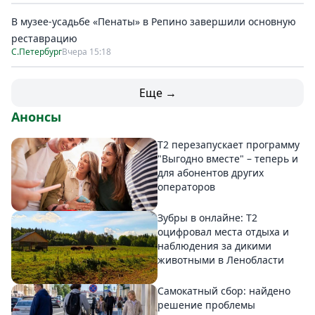
В музее-усадьбе «Пенаты» в Репино завершили основную
реставрацию
С.Петербург
Вчера 15:18
Еще →
Анонсы
Т2 перезапускает программу
"Выгодно вместе" – теперь и
для абонентов других
операторов
Зубры в онлайне: Т2
оцифровал места отдыха и
наблюдения за дикими
животными в Ленобласти
Самокатный сбор: найдено
решение проблемы