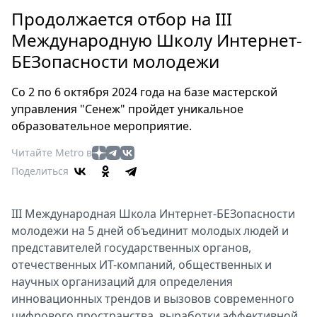
Петербург
Продолжается отбор на III
Россия
Международную Школу Интернет-
Мир
БЕЗопасности молодежи
Здоровье
Еда
Со 2 по 6 октября 2024 года на базе мастерской
Туризм
управления "Сенеж" пройдет уникальное
Мода
образовательное мероприятие.
Театр
Читайте Metro в
Кино
Поделиться
Афиша
Книги
III Международная Школа Интернет-БЕЗопасности
Выставки
молодежи на 5 дней объединит молодых людей и
Пресс-
представителей государственных органов,
релизы
отечественных ИТ-компаний, общественных и
О
научных организаций для определения
Metro
инновационных трендов и вызовов современного
цифрового пространства, выработки эффективной
Стримы