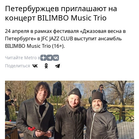
Петербург
Петербуржцев приглашают на
Россия
концерт BILIMBO Music Trio
Мир
Здоровье
24 апреля в рамках фестиваля «Джазовая весна в
Еда
Петербурге» в JFC JAZZ CLUB выступит ансамбль
Туризм
BILIMBO Music Trio (16+).
Мода
Читайте Metro в
Театр
Поделиться
Кино
Афиша
Книги
Выставки
Пресс-
релизы
О
Metro
Стримы