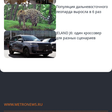
Популяция дальневосточного
леопарда выросла в 6 раз
JELAND J6: один кроссовер
для разных сценариев
WWW.METRONEWS.RU