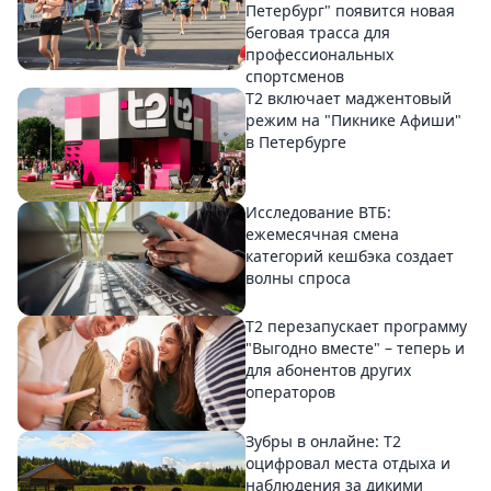
Петербург" появится новая
беговая трасса для
профессиональных
спортсменов
Т2 включает маджентовый
режим на "Пикнике Афиши"
в Петербурге
Исследование ВТБ:
ежемесячная смена
категорий кешбэка создает
волны спроса
Т2 перезапускает программу
"Выгодно вместе" – теперь и
для абонентов других
операторов
Зубры в онлайне: Т2
оцифровал места отдыха и
наблюдения за дикими