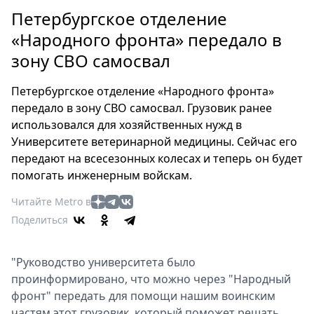
Петербург
Петербургское отделение
Россия
«Народного фронта» передало в
Мир
зону СВО самосвал
Здоровье
Еда
Петербургское отделение «Народного фронта»
Туризм
передало в зону СВО самосвал. Грузовик ранее
Мода
использовался для хозяйственных нужд в
Театр
Университете ветеринарной медицины. Сейчас его
Кино
передают на всесезонных колесах и теперь он будет
помогать инженерным войскам.
Афиша
Книги
Читайте Metro в
Выставки
Поделиться
Пресс-
релизы
"Руководство университета было
О
проинформировано, что можно через "Народный
Metro
фронт" передать для помощи нашим воинским
частям этот грузовик, который поможет решать
Стримы