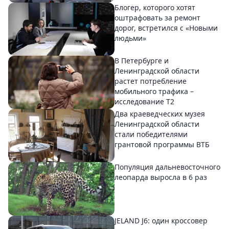
Блогер, которого хотят
оштрафовать за ремонт
дорог, встретился с «Новыми
людьми»
В Петербурге и
Ленинградской области
растет потребление
мобильного трафика –
исследование T2
Два краеведческих музея
Ленинградской области
стали победителями
грантовой программы ВТБ
Популяция дальневосточного
леопарда выросла в 6 раз
JELAND J6: один кроссовер