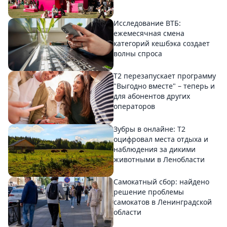
Исследование ВТБ:
ежемесячная смена
категорий кешбэка создает
волны спроса
Т2 перезапускает программу
"Выгодно вместе" – теперь и
для абонентов других
операторов
Зубры в онлайне: Т2
оцифровал места отдыха и
наблюдения за дикими
животными в Ленобласти
Самокатный сбор: найдено
решение проблемы
самокатов в Ленинградской
области