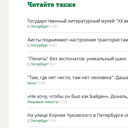
Читайте также
Государственный литературный музей "ХХ 
С.Петербург
21:59
Аисты поднимают настроение тракториста
С.Петербург
19:27
"Пенаты" без экспонатов: уникальный шанс
С.Петербург
19:21
"Там, где нет чести, там нет человека": Да
Кино
17:54
«Не хочу, чтобы он был как Байден». Дональ
Мировые новости
17:23
На улице Корнея Чуковского в Петербурге о
С.Петербург
17:01