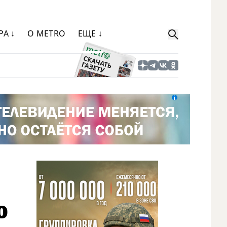
РА ↓
О METRO
ЕЩЕ ↓
о