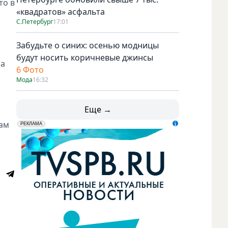
то в
«квадратов» асфальта
С.Петербург
17:01
Забудьте о синих: осенью модницы
будут носить коричневые джинсы
на
6 Фото
Мода
16:32
Еще →
сам
erid: LdtCK5udn
АО "ГАТР", ИНН: 7841320717
РЕКЛАМА