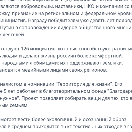
являются добровольцы, наставники, НКО и компании со 
ржку, признание на региональном и федеральном уровн
инициатив. Награду победителям уже девять лет подря
 Путин в сопровождении лидеров общественного мнени
 деятелей.
етендуют 126 инициатив, которые способствуют развит
 людям и делают жизнь россиян более комфортной.
 народными любимцами: их поддерживают земляки,
тановятся медийными лицами своих регионов.
иналистом в номинации "Территория для жизни". Его
е 5 лет работает в благотворительном фонде "Благодар
нужное". Проект позволяет собирать вещи для тех, кто 
ным семьям.
омогает вести более экологичный и осознанный образ
ля в среднем приходится 16 кг текстильных отходов в го