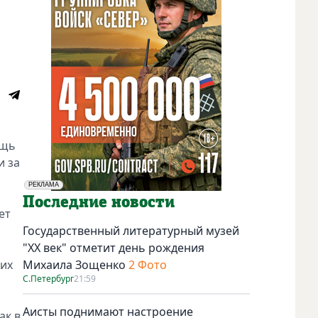
ощь
и за
РЕКЛАМА
Социальная реклама
Последние новости
ет
Государственный литературный музей
"ХХ век" отметит день рождения
ких
Михаила Зощенко
2 Фото
С.Петербург
21:59
Аисты поднимают настроение
ак в