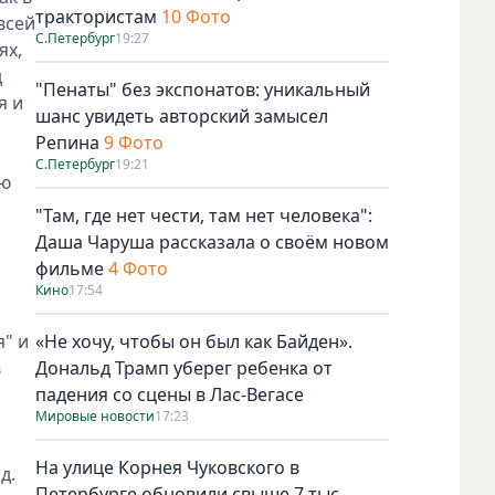
трактористам
10 Фото
всей
С.Петербург
19:27
ях,
д
"Пенаты" без экспонатов: уникальный
я и
шанс увидеть авторский замысел
Репина
9 Фото
С.Петербург
19:21
ию
"Там, где нет чести, там нет человека":
Даша Чаруша рассказала о своём новом
фильме
4 Фото
Кино
17:54
я" и
«Не хочу, чтобы он был как Байден».
в
Дональд Трамп уберег ребенка от
падения со сцены в Лас-Вегасе
Мировые новости
17:23
На улице Корнея Чуковского в
д.
Петербурге обновили свыше 7 тыс.