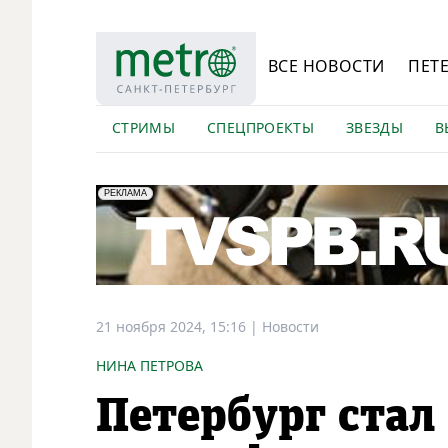
ВСЕ НОВОСТИ
ПЕТ
СТРИМЫ
СПЕЦПРОЕКТЫ
ЗВЕЗДЫ
В
erid: LdtCK5Efv
АО "ГАТР", ИНН: 7841320717
РЕКЛАМА
21 ноября 2024, 15:16
|
Новости
НИНА ПЕТРОВА
Петербург стал