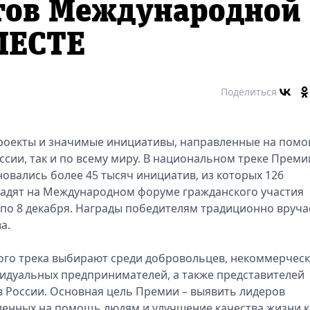
тов Международной
МЕСТЕ
Поделиться
проекты и значимые инициативы, направленные на пом
ссии, так и по всему миру. В национальном треке Преми
овались более 45 тысяч инициатив, из которых 126
радят на Международном форуме гражданского участия
по 8 декабря. Награды победителям традиционно вруча
а.
ого трека выбирают среди добровольцев, некоммерчес
идуальных предпринимателей, а также представителей
 России. Основная цель Премии – выявить лидеров
енных на помощь людям и улучшение качества жизни к