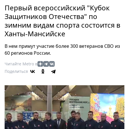
Петербург
Первый всероссийский "Кубок
Россия
Защитников Отечества" по
Мир
зимним видам спорта состоится в
Здоровье
Ханты-Мансийске
Еда
Туризм
В нем примут участие более 300 ветеранов СВО из
Мода
60 регионов России.
Театр
Читайте Metro в
Кино
Поделиться
Афиша
Книги
Выставки
Пресс-
релизы
О
Metro
Стримы