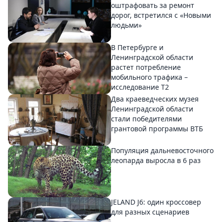
оштрафовать за ремонт
дорог, встретился с «Новыми
людьми»
В Петербурге и
Ленинградской области
растет потребление
мобильного трафика –
исследование T2
Два краеведческих музея
Ленинградской области
стали победителями
грантовой программы ВТБ
Популяция дальневосточного
леопарда выросла в 6 раз
JELAND J6: один кроссовер
для разных сценариев