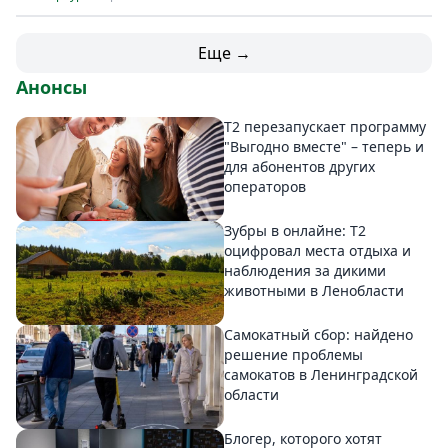
Еще →
Анонсы
Т2 перезапускает программу
"Выгодно вместе" – теперь и
для абонентов других
операторов
Зубры в онлайне: Т2
оцифровал места отдыха и
наблюдения за дикими
животными в Ленобласти
Самокатный сбор: найдено
решение проблемы
самокатов в Ленинградской
области
Блогер, которого хотят