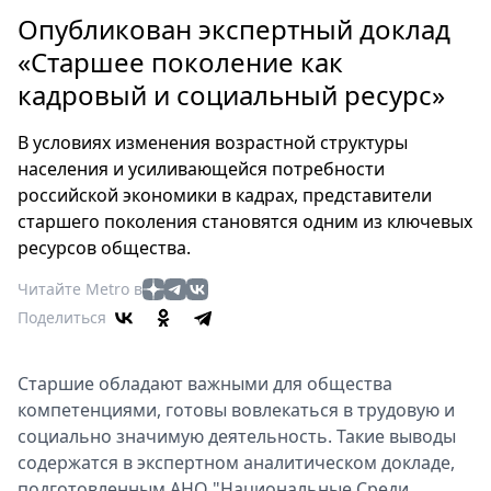
Петербург
Опубликован экспертный доклад
Россия
«Старшее поколение как
Мир
кадровый и социальный ресурс»
Здоровье
Еда
В условиях изменения возрастной структуры
Туризм
населения и усиливающейся потребности
Мода
российской экономики в кадрах, представители
Театр
старшего поколения становятся одним из ключевых
Кино
ресурсов общества.
Афиша
Читайте Metro в
Книги
Поделиться
Выставки
Пресс-
Старшие обладают важными для общества
релизы
компетенциями, готовы вовлекаться в трудовую и
О
социально значимую деятельность. Такие выводы
Metro
содержатся в экспертном аналитическом докладе,
подготовленным АНО "Национальные Среди
Стримы