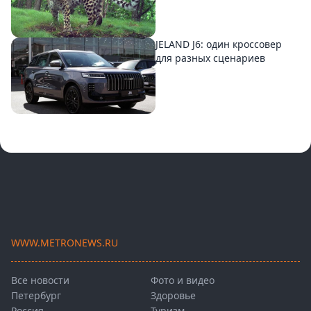
JELAND J6: один кроссовер
для разных сценариев
WWW.METRONEWS.RU
Все новости
Фото и видео
Петербург
Здоровье
Россия
Туризм