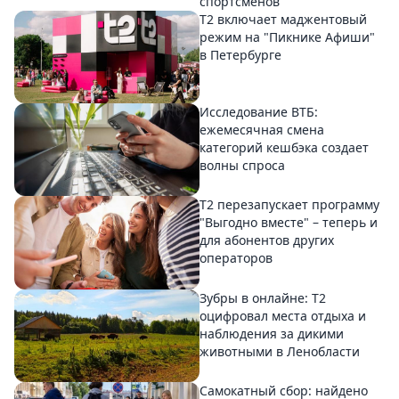
спортсменов
Т2 включает маджентовый
режим на "Пикнике Афиши"
в Петербурге
Исследование ВТБ:
ежемесячная смена
категорий кешбэка создает
волны спроса
Т2 перезапускает программу
"Выгодно вместе" – теперь и
для абонентов других
операторов
Зубры в онлайне: Т2
оцифровал места отдыха и
наблюдения за дикими
животными в Ленобласти
Самокатный сбор: найдено