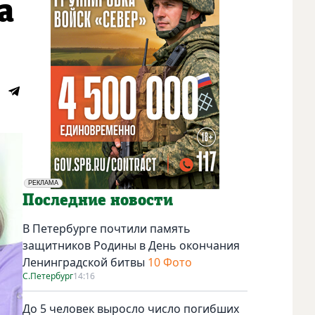
а
РЕКЛАМА
Социальная реклама
Последние новости
В Петербурге почтили память
защитников Родины в День окончания
Ленинградской битвы
10 Фото
С.Петербург
14:16
До 5 человек выросло число погибших