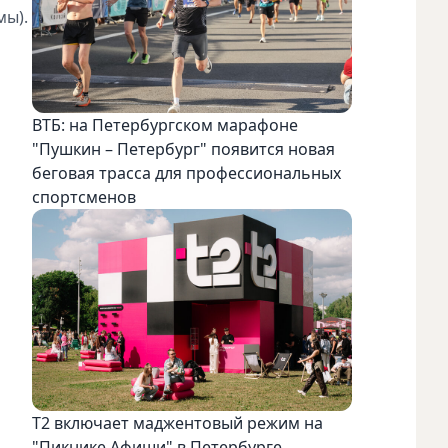
мы).
ВТБ: на Петербургском марафоне
"Пушкин – Петербург" появится новая
беговая трасса для профессиональных
спортсменов
Т2 включает маджентовый режим на
"Пикнике Афиши" в Петербурге