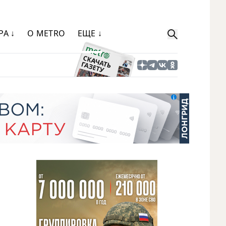
РА ↓
О METRO
ЕЩЕ ↓