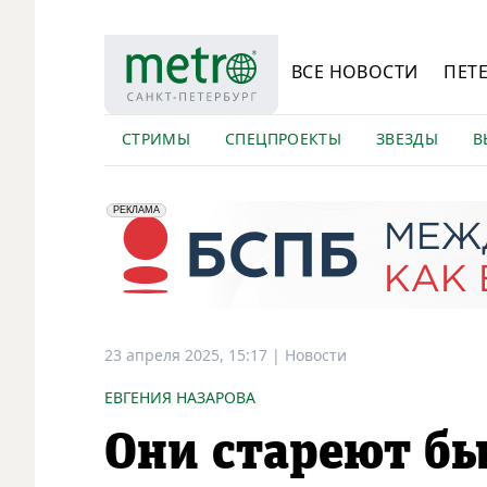
ВСЕ НОВОСТИ
ПЕТ
СТРИМЫ
СПЕЦПРОЕКТЫ
ЗВЕЗДЫ
В
erid: 2VfnxyFybV5
ПАО "Банк "Санкт-Петербург", ИНН: 7831000027
РЕКЛАМА
23 апреля 2025, 15:17
|
Новости
ЕВГЕНИЯ НАЗАРОВА
Они стареют бы