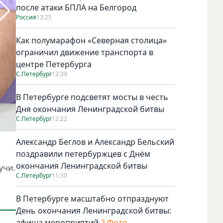
после атаки БПЛА на Белгород
Россия
13:25
Как полумарафон «Северная столица»
ограничил движение транспорта в
центре Петербурга
С.Петербург
12:39
В Петербурге подсветят мосты в честь
Дня окончания Ленинградской битвы
С.Петербург
12:22
Фото depositphotos
Александр Беглов и Александр Бельский
поздравили петербуржцев с Днём
окончания Ленинградской битвы
учи.
С.Петербург
11:30
В Петербурге масштабно отпразднуют
День окончания Ленинградской битвы:
афиша мероприятий
2 Фото