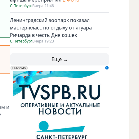
С.Петербург
Вчера 21:48
Ленинградский зоопарк показал
мастер-класс по отдыху от ягуара
Ричарда в честь Дня кошек
С.Петербург
Вчера 19:23
Еще →
erid: LdtCK5udn
АО "ГАТР", ИНН: 7841320717
РЕКЛАМА
ом и
и