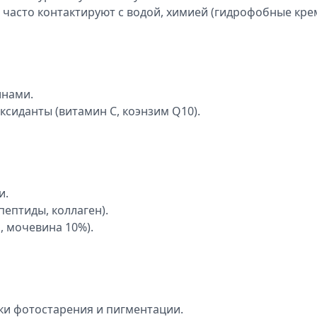
 часто контактируют с водой, химией (гидрофобные кре
инами.
ксиданты (витамин С, коэнзим Q10).
и.
ептиды, коллаген).
, мочевина 10%).
ки фотостарения и пигментации.