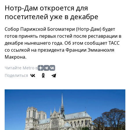
Петербург
Нотр-Дам откроется для
Россия
посетителей уже в декабре
Мир
Здоровье
Собор Парижской Богоматери (Нотр-Дам) будет
Еда
готов принять первых гостей после реставрации в
Туризм
декабре нынешнего года. Об этом сообщает ТАСС
Мода
со ссылкой на президента Франции Эмманюэля
Театр
Макрона.
Кино
Читайте Metro в
Афиша
Поделиться
Книги
Выставки
Пресс-
релизы
О
Metro
Стримы