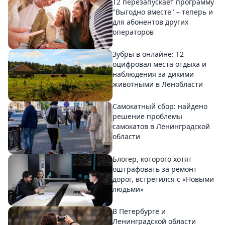
Т2 перезапускает программу
"Выгодно вместе" – теперь и
для абонентов других
операторов
Зубры в онлайне: Т2
оцифровал места отдыха и
наблюдения за дикими
животными в Ленобласти
Самокатный сбор: найдено
решение проблемы
самокатов в Ленинградской
области
Блогер, которого хотят
оштрафовать за ремонт
дорог, встретился с «Новыми
людьми»
В Петербурге и
Ленинградской области