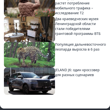
растет потребление
мобильного трафика –
исследование T2
Два краеведческих музея
Ленинградской области
стали победителями
грантовой программы ВТБ
Популяция дальневосточного
леопарда выросла в 6 раз
JELAND J6: один кроссовер
для разных сценариев