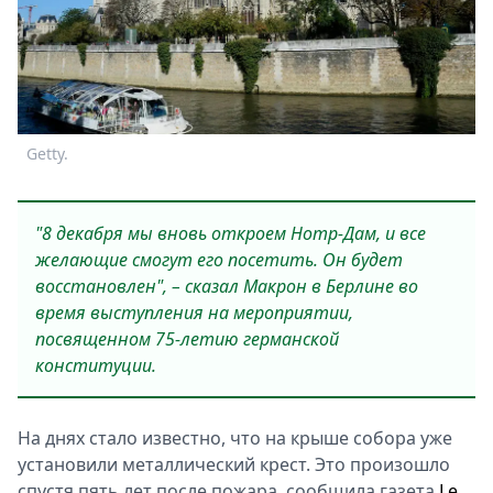
Спецпроекты
Звезды
Выборы
2026
Скачай
Getty.
Metro
"8 декабря мы вновь откроем Нотр-Дам, и все
желающие смогут его посетить. Он будет
восстановлен", – сказал Макрон в Берлине во
время выступления на мероприятии,
посвященном 75-летию германской
конституции.
На днях стало известно, что на крыше собора уже
установили металлический крест. Это произошло
спустя пять лет после пожара, сообщила газета
Le