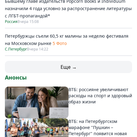
Бывшему главе издательств Popcorn Books и Individuum
назначили 4 года условно за распространение литературы
с ЛГБТ-пропагандой*
Россия
Вчера 15:08
Петербуржцы съели 60,5 кг малины за неделю фестиваля
на Московском рынке
5 Фото
С.Петербург
Вчера 14:22
Еще →
Анонсы
ВТБ: россияне увеличивают
расходы на спорт и здоровый
образ жизни
ВТБ: на Петербургском
марафоне "Пушкин –
Петербург" появится новая