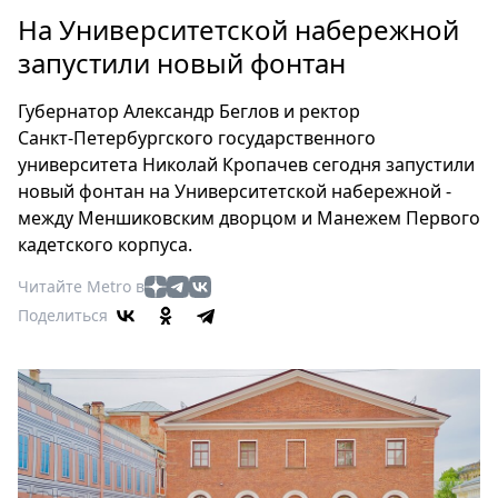
Петербург
На Университетской набережной
Россия
запустили новый фонтан
Мир
Здоровье
Губернатор Александр Беглов и ректор
Еда
Санкт‑Петербургского государственного
Туризм
университета Николай Кропачев сегодня запустили
Мода
новый фонтан на Университетской набережной -
Театр
между Меншиковским дворцом и Манежем Первого
кадетского корпуса.
Кино
Афиша
Читайте Metro в
Книги
Поделиться
Выставки
Пресс-
релизы
О
Metro
Стримы