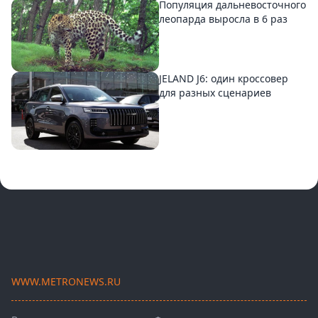
Популяция дальневосточного
леопарда выросла в 6 раз
JELAND J6: один кроссовер
для разных сценариев
WWW.METRONEWS.RU