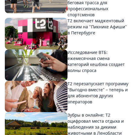
беговая трасса для
профессиональных
спортсменов
Т2 включает маджентовый
режим на "Пикнике Афиши"
в Петербурге
Исследование ВТБ:
ежемесячная смена
категорий кешбэка создает
волны спроса
Т2 перезапускает программу
"Выгодно вместе" – теперь и
для абонентов других
операторов
Зубры в онлайне: Т2
оцифровал места отдыха и
наблюдения за дикими
животными в Ленобласти