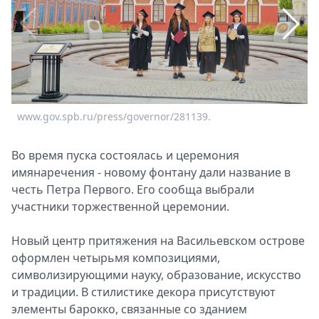
Спецпроекты
Звезды
Выборы
2026
Скачай
Metro
www.gov.spb.ru/press/governor/281139.
w
Во время пуска состоялась и церемония
имянаречения - новому фонтану дали название в
честь Петра Первого. Его сообща выбрали
участники торжественной церемонии.
Новый центр притяжения на Васильевском острове
оформлен четырьмя композициями,
символизирующими науку, образование, искусство
и традиции. В стилистике декора присутствуют
элементы барокко, связанные со зданием