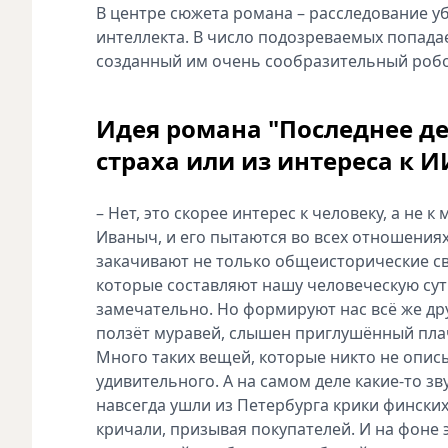
В центре сюжета романа – расследование у
интеллекта. В число подозреваемых попадае
созданный им очень сообразительный робо
Идея романа "Последнее де
страха или из интереса к И
– Нет, это скорее интерес к человеку, а не
Иваныч, и его пытаются во всех отношениях
закачивают не только общеисторические све
которые составляют нашу человеческую сут
замечательно. Но формируют нас всё же дру
ползёт муравей, слышен приглушённый плач 
Много таких вещей, которые никто не описы
удивительного. А на самом деле какие-то з
навсегда ушли из Петербурга крики фински
кричали, призывая покупателей. И на фоне э