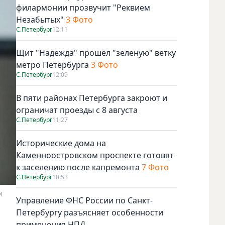
филармонии прозвучит "Реквием
Незабытых"
3 Фото
С.Петербург
12:11
Щит "Надежда" прошёл "зеленую" ветку
метро Петербурга
3 Фото
С.Петербург
12:09
В пяти районах Петербурга закроют и
ограничат проезды с 8 августа
С.Петербург
11:27
Исторические дома на
Каменноостровском проспекте готовят
к заселению после капремонта
7 Фото
С.Петербург
10:53
и
Управление ФНС России по Санкт-
Петербургу разъясняет особенности
применения НПД