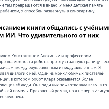
ни там превращаются в видео. У меня детская память
 ребёнком, я способен развернуть в кинокартину.
писанием книги общались с учёным
ИИ. Что удивительного от них
демиком Константином Анохиным и профессором
ро возможности робота, про эту странную границу – ес
еживым, между одушевлённым и неодушевлённым. Я
вал диалоги с ней. Один из моих любимых писателей
нце", в котором робот Клара оказывается более
жающие её люди. Она ради них пожертвовала всем, в то
тобы ей помочь. Прекрасный роман, но я не верю Исигур
ее человека.