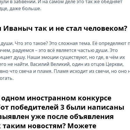
ули в забвении. И на самом деле это так же обедняет
дце, даже больше.
н Иваныч так и не стал человеком?
ет души. Что это такое? Это сложная тема. Её определяют 
ачем, радуемся – это всё является частью души. Это
ицает душу. Наши эмоции существуют, но где, в чём их
го не найти. Василий Великий, один из отцов Церкви,
авно что свеча и пламя. Пламя исходит из свечи, но оно 
огать.
в одном иностранном конкурсе
абот победителей 3 были написаны
выявлен уже после объявления
 к таким новостям? Можете