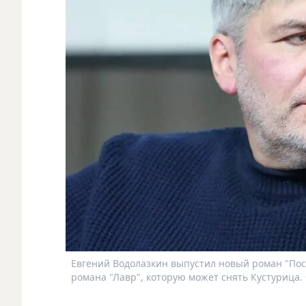
Евгений Водолазкин выпустил новый роман "Пос
романа "Лавр", которую может снять Кустурица.