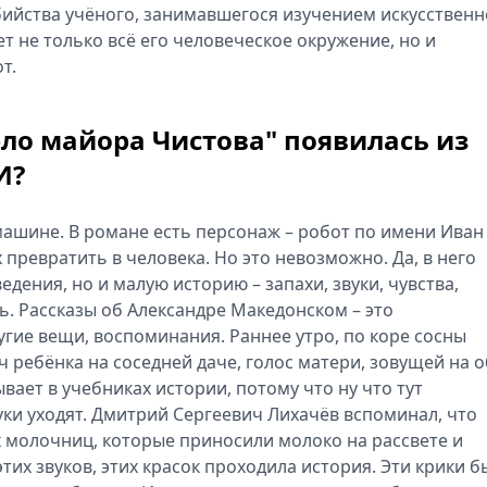
бийства учёного, занимавшегося изучением искусственн
т не только всё его человеческое окружение, но и
т.
ло майора Чистова" появилась из
И?
 к машине. В романе есть персонаж – робот по имени Иван
 превратить в человека. Но это невозможно. Да, в него
дения, но и малую историю – запахи, звуки, чувства,
ь. Рассказы об Александре Македонском – это
гие вещи, воспоминания. Раннее утро, по коре сосны
ребёнка на соседней даче, голос матери, зовущей на о
вает в учебниках истории, потому что ну что тут
вуки уходят. Дмитрий Сергеевич Лихачёв вспоминал, что
х молочниц, которые приносили молоко на рассвете и
тих звуков, этих красок проходила история. Эти крики б