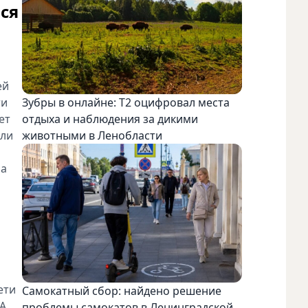
ся
ей
ти
Зубры в онлайне: Т2 оцифровал места
ет
отдыха и наблюдения за дикими
 ли
животными в Ленобласти
на
ети
Самокатный сбор: найдено решение
 А
проблемы самокатов в Ленинградской