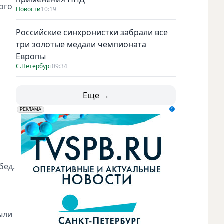
ого
Новости
10:19
Российские синхронистки забрали все
три золотые медали чемпионата
Европы
С.Петербург
09:34
Еще →
erid: LdtCK5udn
АО "ГАТР", ИНН: 7841320717
РЕКЛАМА
бед.
ыли