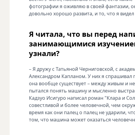
фотографии я оживляю в своей фантазии, о
довольно хорошо развита, и то, что я видел
Я читала, что вы перед на
занимающимися изучением 
узнали?
– Я дружу с Татьяной Черниговской, с ака
Александром Капланом. У них я спрашивал п
она вообще существует – между живым и н
пытался понять машину и мысленно выстраи
Кадзуо Исигуро написал роман "Клара и Сол
совестливой и более человечной, чем окру
время как они палец о палец не ударили, ч
том, что машина может оказаться человечн