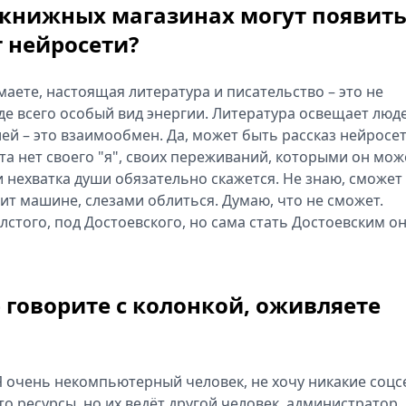
 книжных магазинах могут появить
 нейросети?
маете, настоящая литература и писательство – это не
де всего особый вид энергии. Литература освещает люд
ей – это взаимообмен. Да, может быть рассказ нейросе
кта нет своего "я", своих переживаний, которыми он мож
и нехватка души обязательно скажется. Не знаю, сможет
т машине, слезами облиться. Думаю, что не сможет.
стого, под Достоевского, но сама стать Достоевским о
– говорите с колонкой, оживляете
. Я очень некомпьютерный человек, не хочу никакие соцс
-то ресурсы, но их ведёт другой человек, администратор.