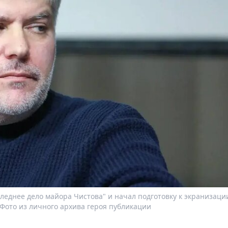
леднее дело майора Чистова" и начал подготовку к экранизаци
 Фото из личного архива героя публикации