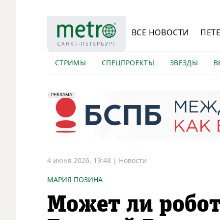
ВСЕ НОВОСТИ
ПЕТ
СТРИМЫ
СПЕЦПРОЕКТЫ
ЗВЕЗДЫ
В
erid: 2VfnxyFybV5
ПАО "Банк "Санкт-Петербург", ИНН: 7831000027
РЕКЛАМА
4 июня 2026, 19:48
|
Новости
МАРИЯ ПОЗИНА
Может ли робот