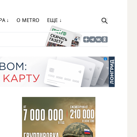
РА ↓
О METRO
ЕЩЕ ↓