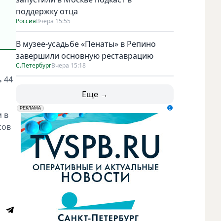
поддержку отца
Россия
Вчера 15:55
В музее-усадьбе «Пенаты» в Репино
завершили основную реставрацию
С.Петербург
Вчера 15:18
ь 44
Еще →
erid: LdtCK5udn
АО "ГАТР", ИНН: 7841320717
РЕКЛАМА
 в
сов