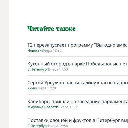
Читайте также
Т2 перезапускает программу "Выгодно вмест
Новости
Вчера 18:32
Кухонный огород в парке Победы: юные пет
С.Петербург
Вчера 17:53
Сергей Урсуляк сравнил длину красных доро
Кино
Вчера 17:29
Капибары пришли на заседание парламента
Мировые новости
Вчера 16:36
Поставки овощей и фруктов в Петербург выр
С.Петербург
Вчера 15:58