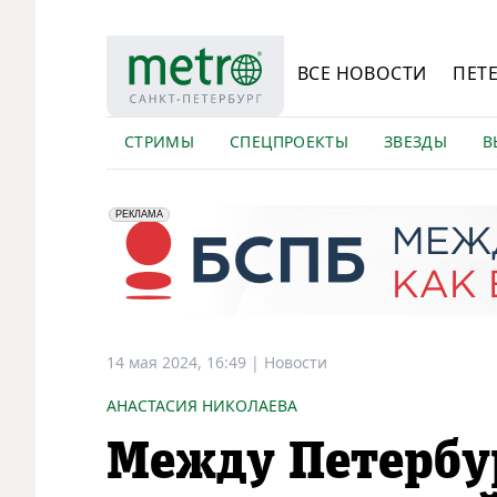
ВСЕ НОВОСТИ
ПЕТ
СТРИМЫ
СПЕЦПРОЕКТЫ
ЗВЕЗДЫ
В
erid: 2VfnxyFybV5
ПАО "Банк "Санкт-Петербург", ИНН: 7831000027
РЕКЛАМА
14 мая 2024, 16:49
|
Новости
АНАСТАСИЯ НИКОЛАЕВА
Между Петербу