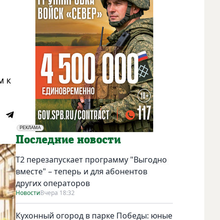
м к
РЕКЛАМА
Социальная реклама
Последние новости
Т2 перезапускает программу "Выгодно
вместе" – теперь и для абонентов
других операторов
Новости
Вчера 18:32
Кухонный огород в парке Победы: юные