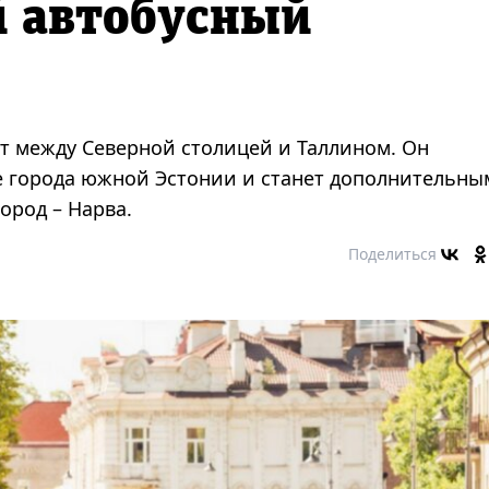
й автобусный
т между Северной столицей и Таллином. Он
ие города южной Эстонии и станет дополнительны
ород – Нарва.
Поделиться