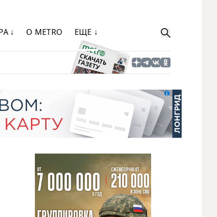
РА ↓
О METRO
ЕЩЕ ↓