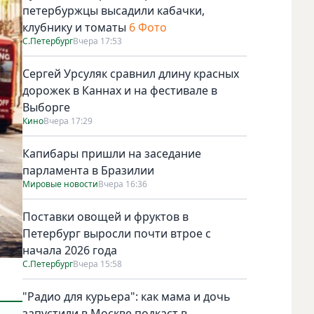
петербуржцы высадили кабачки,
клубнику и томаты
6 Фото
С.Петербург
Вчера 17:53
Сергей Урсуляк сравнил длину красных
дорожек в Каннах и на фестивале в
Выборге
Кино
Вчера 17:29
Капибары пришли на заседание
парламента в Бразилии
Мировые новости
Вчера 16:36
Поставки овощей и фруктов в
Петербург выросли почти втрое с
начала 2026 года
С.Петербург
Вчера 15:58
"Радио для курьера": как мама и дочь
запустили в Москве подкаст в