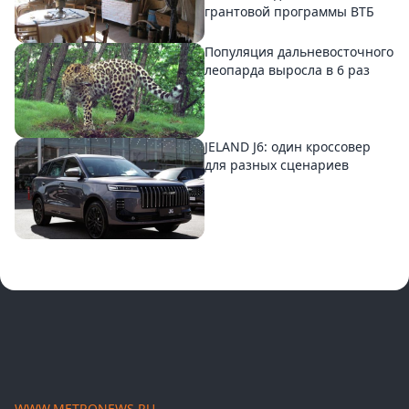
грантовой программы ВТБ
Популяция дальневосточного
леопарда выросла в 6 раз
JELAND J6: один кроссовер
для разных сценариев
WWW.METRONEWS.RU