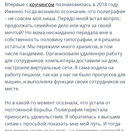
Впервые с
коучингом
познакомилась в 2018 году.
Именно тогда возникло осознание, что полиграфия
– не совсем моя ниша. Передо мной встал вопрос:
продолжать семейное дело или идти за своей
мечтой? Но мама неожиданно передала мне в
собственность половину типографии, и я решила
остаться. Мы пережили много кризисов, в том
числе пандемию. Организовали удаленную работу
для сотрудников: компьютеры доставили на дом,
настроили виртуальные сети. Я сама ходила на
работу пешком, так как у нас не было пропусков для
машин, и выполняла функции своих сотрудников на
месте.
Но в какой-то момент осознала, что устала от
постоянной борьбы. Полиграфия перестала
приносить удовольствие. Я обратилась к высшим
силам с просьбой показать мне мой путь. И тогда
все вокруг стало указывать на эзотерику, которой я