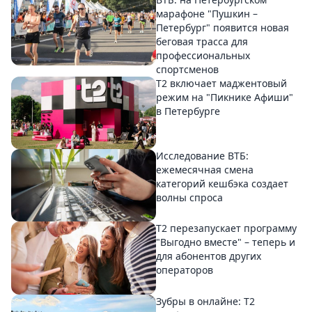
марафоне "Пушкин –
Петербург" появится новая
беговая трасса для
профессиональных
спортсменов
Т2 включает маджентовый
режим на "Пикнике Афиши"
в Петербурге
Исследование ВТБ:
ежемесячная смена
категорий кешбэка создает
волны спроса
Т2 перезапускает программу
"Выгодно вместе" – теперь и
для абонентов других
операторов
Зубры в онлайне: Т2