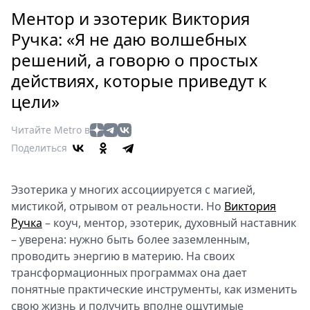
Петербург
Ментор и эзотерик Виктория
Россия
Ручка: «Я не даю волшебных
Мир
решений, а говорю о простых
Здоровье
действиях, которые приведут к
Еда
Туризм
цели»
Мода
Читайте Metro в
Театр
Поделиться
Кино
Афиша
Эзотерика у многих ассоциируется с магией,
Книги
мистикой, отрывом от реальности. Но
Виктория
Выставки
Ручка
– коуч, ментор, эзотерик, духовный наставник
Пресс-
– уверена: нужно быть более заземленным,
релизы
проводить энергию в материю. На своих
О
трансформационных программах она дает
понятные практические инструменты, как изменить
Metro
свою жизнь и получить вполне ощутимые
Стримы